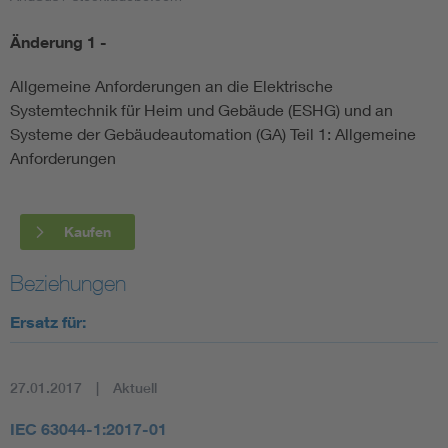
Änderung 1 -
Smart Cities
Allgemeine Anforderungen an die Elektrische
DKE Fachinformationen im Kontext der Normung
Systemtechnik für Heim und Gebäude (ESHG) und an
Systeme der Gebäudeautomation (GA) Teil 1: Allgemeine
Blitzschutz: DIN EN 62305 in der Übersicht
Funk
Anforderungen
Circular Economy für mehr Ressourceneffizienz
Gle
Kaufen
Cybersecurity in der Industrieautomatisierung
Inst
Beziehungen
DIN VDE 0100 für sichere Elektroinstallationen
Nied
Ersatz für:
Elektrofachkraft (EFK)
Not-
27.01.2017
Aktuell
IEC 63044-1:2017-01