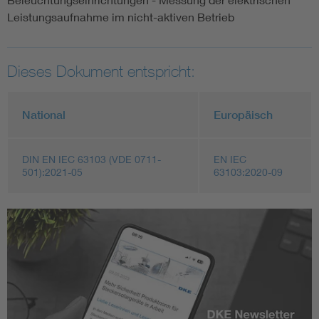
Leistungsaufnahme im nicht-aktiven Betrieb
Dieses Dokument entspricht:
National
Europäisch
DIN EN IEC 63103 (VDE 0711-
EN IEC
501):2021-05
63103:2020-09