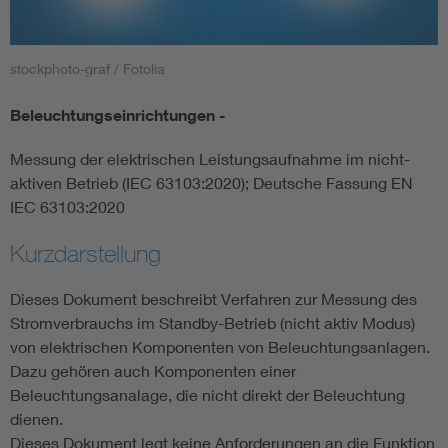
Smart Cities
stockphoto-graf / Fotolia
DKE Fachinformationen im Kontext der Normung
Beleuchtungseinrichtungen -
Blitzschutz: DIN EN 62305 in der Übersicht
Funk
Messung der elektrischen Leistungsaufnahme im nicht-
aktiven Betrieb (IEC 63103:2020); Deutsche Fassung EN
Circular Economy für mehr Ressourceneffizienz
Gle
IEC 63103:2020
Kurzdarstellung
Cybersecurity in der Industrieautomatisierung
Inst
Dieses Dokument beschreibt Verfahren zur Messung des
DIN VDE 0100 für sichere Elektroinstallationen
Nied
Stromverbrauchs im Standby-Betrieb (nicht aktiv Modus)
von elektrischen Komponenten von Beleuchtungsanlagen.
Dazu gehören auch Komponenten einer
Elektrofachkraft (EFK)
Not-
Beleuchtungsanalage, die nicht direkt der Beleuchtung
dienen.
Dieses Dokument legt keine Anforderungen an die Funktion