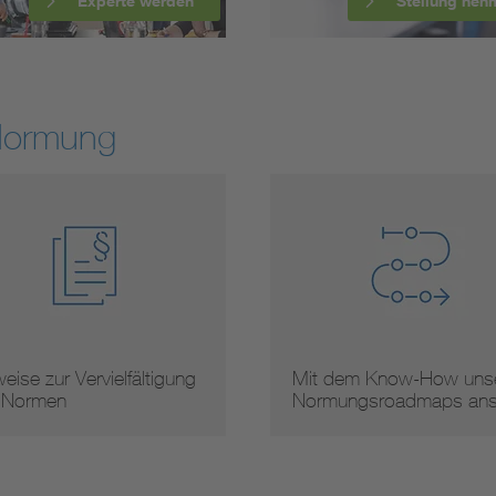
Experte werden
Stellung neh
Normung
 dem Know-How unserer
Arbeitsergebnisse
mungsroadmaps ans …