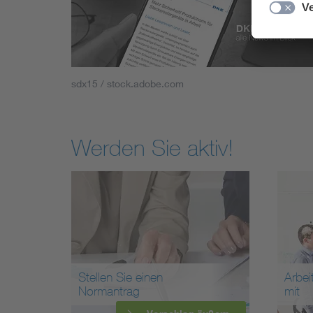
sdx15 / stock.adobe.com
Werden Sie aktiv!
Stellen Sie einen
Arbei
Normantrag
mit