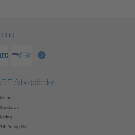
rmung
VDE Arbeitsfelder
Science
Standards
Testing
VDE Young Net