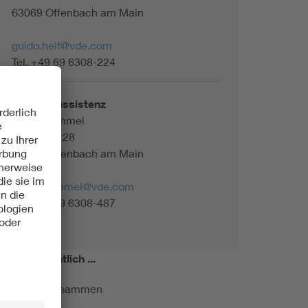
63069 Offenbach am Main
guido.heit@vde.com
Tel. +49 69 6308-224
Referatsassistenz
Ingrid Hummel
Merianstr. 28
63069 Offenbach am Main
ingrid.hummel@vde.com
Tel. +49 69 6308-487
miert!
Monatlich ...
ormung kurz zusammen