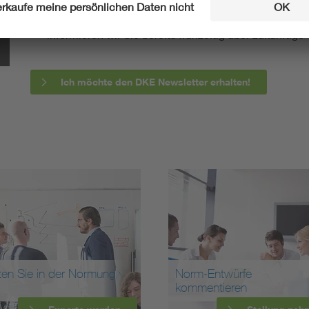
berichten wir über aktuelle Arbeitsergebnisse, Publi
informieren wir Sie bereits frühzeitig über zukünftig
Ich möchte den DKE Newsletter erhalten!
ten Sie in der Normung
Norm-Entwürfe
kommentieren