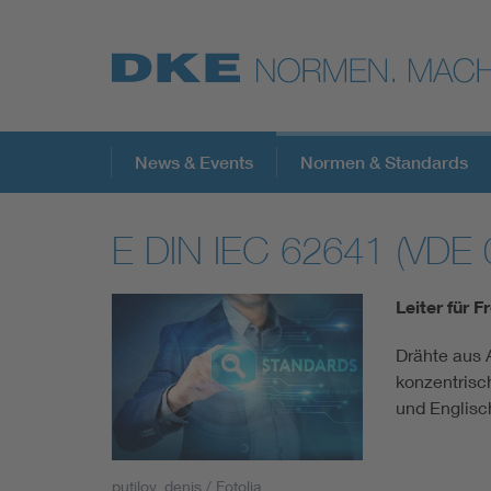
Top-Themen
News & Events
Normen & Standards
E DIN IEC 62641 (VDE
VDE Fokusthemen
Leiter für F
Digital Security
Drähte aus 
konzentrisc
Energy
und Englisc
Health
putilov_denis / Fotolia