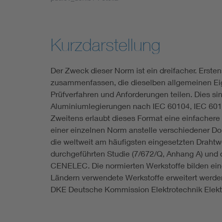
Industry
Living
Kurzdarstellung
Mobility
Der Zweck dieser Norm ist ein dreifacher. Ersten
zusammenfassen, die dieselben allgemeinen Ei
Smart Cities
Prüfverfahren und Anforderungen teilen. Dies s
Aluminiumlegierungen nach IEC 60104, IEC 601
Zweitens erlaubt dieses Format eine einfachere 
einer einzelnen Norm anstelle verschiedener D
die weltweit am häufigsten eingesetzten Drahtwe
durchgeführten Studie (7/672/Q, Anhang A) u
CENELEC. Die normierten Werkstoffe bilden ein
Ländern verwendete Werkstoffe erweitert werden
DKE Deutsche Kommission Elektrotechnik Elektr