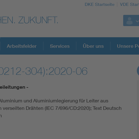
DKE Startseite
VDE Star
Arbeitsfelder
Services
Über uns
Unsere Po
 0212-304):2020-06
DKE Fachinformationen im Kontext der No
reileitungen -
Blitzschutz: DIN EN 62305 in der Übersicht
Aluminium und Aluminiumlegierung für Leiter aus
h verseilten Drähten (IEC 7/696/CD:2020); Text Deutsch
Circular Economy für mehr Ressourceneffizienz
h
Cybersecurity in der Industrieautomatisierung