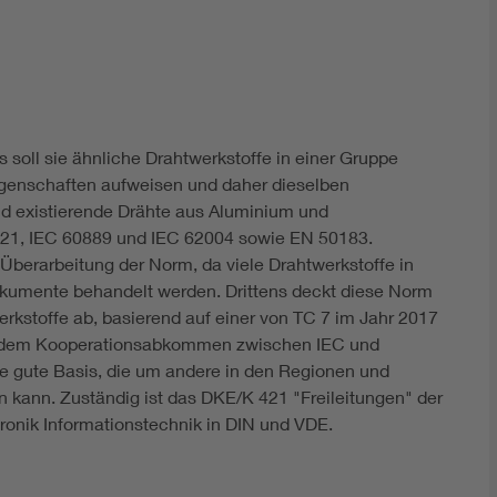
DIN VDE 0100 für sichere Elektroinstallationen
Elektrofachkraft (EFK)
s soll sie ähnliche Drahtwerkstoffe in einer Gruppe
genschaften aufweisen und daher dieselben
ind existierende Drähte aus Aluminium und
21, IEC 60889 und IEC 62004 sowie EN 50183.
Überarbeitung der Norm, da viele Drahtwerkstoffe in
okumente behandelt werden. Drittens deckt diese Norm
rkstoffe ab, basierend auf einer von TC 7 im Jahr 2017
nd dem Kooperationsabkommen zwischen IEC und
e gute Basis, die um andere in den Regionen und
 kann. Zuständig ist das DKE/K 421 "Freileitungen" der
onik Informationstechnik in DIN und VDE.