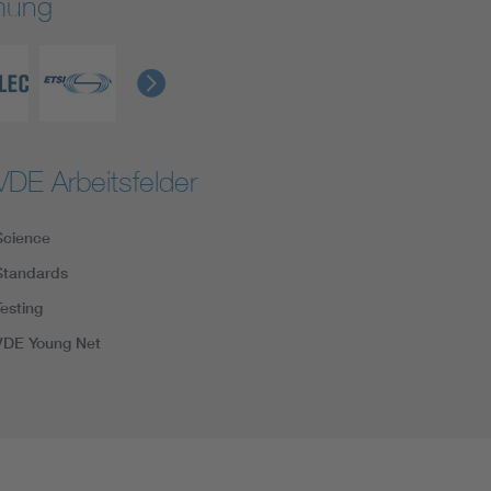
rmung
VDE Arbeitsfelder
Science
Standards
Testing
VDE Young Net