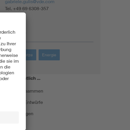
gabriele.gulis@vde.com
Tel. +49 69 6308-357
Themen
Energienetze
Energie
miert!
Monatlich ...
ormung kurz zusammen
kationen und Entwürfe
e Veranstaltungen