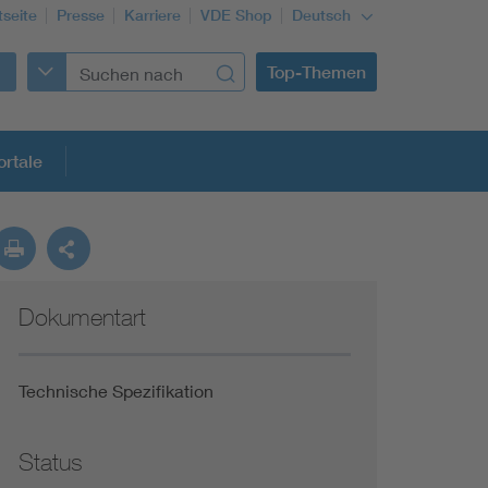
tseite
Presse
Karriere
VDE Shop
Deutsch
Top-Themen
rtale
rmung
Dokumentart
Funktionale Sicherheit schützt den Menschen
Gleichstromanwendungen im Wachstum
Technische Spezifikation
Installation und Betrieb von Mini-PV-Anlagen
Status