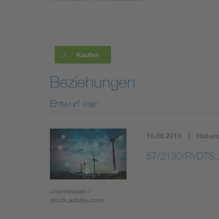
Industry
Living
Kaufen
Mobility
Beziehungen
Smart Cities
Entwurf war:
16.08.2019
Histori
57/2130/RVDTS:
chombosan /
stock.adobe.com