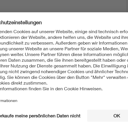
Mit unserem DKE Newsletter sind Sie immer top infor
fassen wir die wichtigsten Entwicklungen in der N
berichten wir über aktuelle Arbeitsergebnisse, Publi
informieren wir Sie bereits frühzeitig über zukünftig