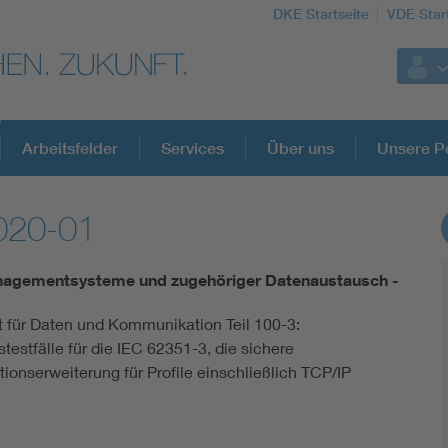
DKE Startseite
VDE Star
Arbeitsfelder
Services
Über uns
Unsere Po
020-01
DKE Fachinformationen im Kontext der No
agementsysteme und zugehöriger Datenaustausch -
Blitzschutz: DIN EN 62305 in der Übersicht
it für Daten und Kommunikation Teil 100-3:
testfälle für die IEC 62351-3, die sichere
Circular Economy für mehr Ressourceneffizienz
onserweiterung für Profile einschließlich TCP/IP
Cybersecurity in der Industrieautomatisierung