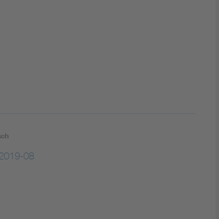
DIN VDE 0100 für sichere Elektroinstallationen
Elektrofachkraft (EFK)
sch
2019-08