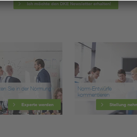
Ich möchte den DKE Newsletter erhalten!
ten Sie in der Normung
Norm-Entwürfe
kommentieren
Experte werden
Stellung neh