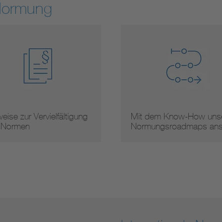
Normung
eise zur Vervielfältigung
Mit dem Know-How unse
 Normen
Normungsroadmaps an