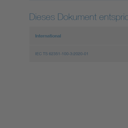
Dieses Dokument entspric
International
IEC TS 62351-100-3:2020-01