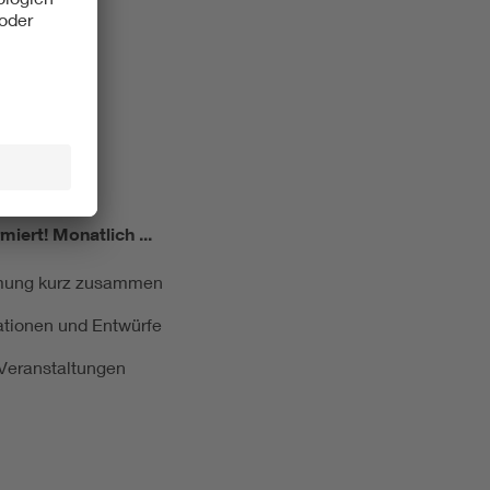
miert!
Monatlich ...
ormung kurz zusammen
kationen und Entwürfe
e Veranstaltungen