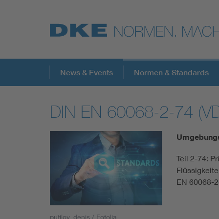
Top-Themen
News & Events
Normen & Standards
DIN EN 60068-2-74 (V
VDE Fokusthemen
Umgebungse
Digital Security
Teil 2-74: P
Flüssigkeit
Energy
EN 60068-2
Health
putilov_denis / Fotolia