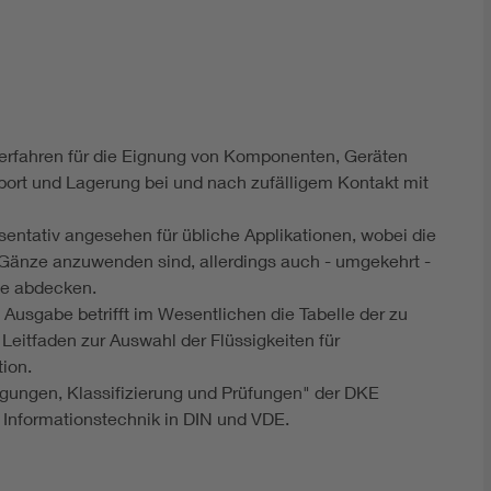
DIN VDE 0100 für sichere Elektroinstallationen
Elektrofachkraft (EFK)
fverfahren für die Eignung von Komponenten, Geräten
ort und Lagerung bei und nach zufälligem Kontakt mit
äsentativ angesehen für übliche Applikationen, wobei die
 Gänze anzuwenden sind, allerdings auch - umgekehrt -
le abdecken.
n Ausgabe betrifft im Wesentlichen die Tabelle der zu
eitfaden zur Auswahl der Flüssigkeiten für
tion.
ungen, Klassifizierung und Prüfungen" der DKE
 Informationstechnik in DIN und VDE.