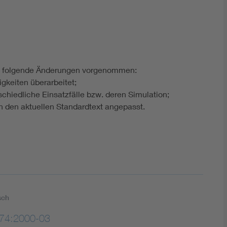
 folgende Änderungen vorgenommen:
gkeiten überarbeitet;
rschiedliche Einsatzfälle bzw. deren Simulation;
n den aktuellen Standardtext angepasst.
sch
74:2000-03