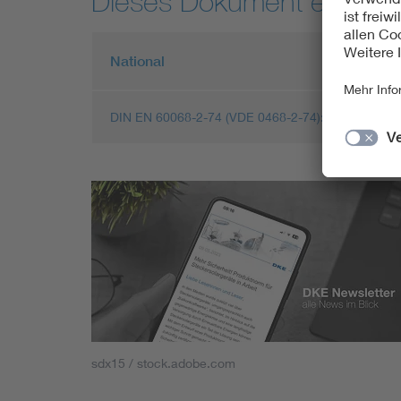
Dieses Dokument entspric
National
DIN EN 60068-2-74 (VDE 0468-2-74):2019-06
sdx15 / stock.adobe.com