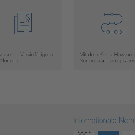
eise zur Vervielfältigung
Mit dem Know-How unse
 Normen
Normungsroadmaps an
Internationale No