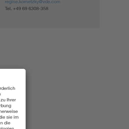
regine.kornetzky@vde.com
Tel. +49 69 6308-358