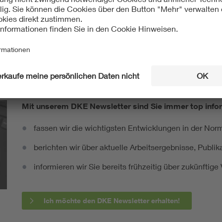
ht:
Europäisch
EN 60068-2-74:1999/A1:2018-06
Mit unserem DKE Newsletter sind Sie immer top infor
fassen wir die wichtigsten Entwicklungen in der N
berichten wir über aktuelle Arbeitsergebnisse, Publi
informieren wir Sie bereits frühzeitig über zukünftig
Ich möchte den DKE Newsletter erhalten!