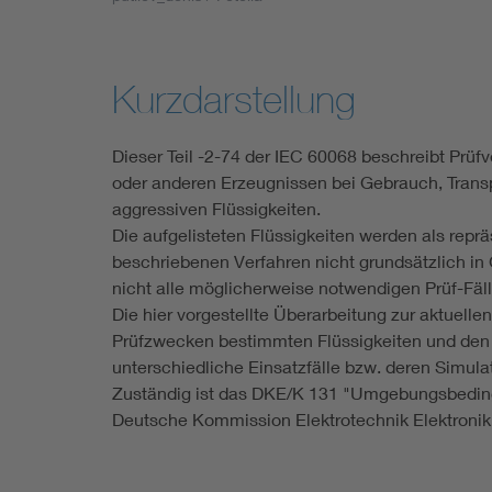
Industry
Living
Kurzdarstellung
Mobility
Dieser Teil -2-74 der IEC 60068 beschreibt Prü
oder anderen Erzeugnissen bei Gebrauch, Transp
Smart Cities
aggressiven Flüssigkeiten.
Die aufgelisteten Flüssigkeiten werden als repr
beschriebenen Verfahren nicht grundsätzlich in
nicht alle möglicherweise notwendigen Prüf-Fäl
Die hier vorgestellte Überarbeitung zur aktuelle
Prüfzwecken bestimmten Flüssigkeiten und den L
unterschiedliche Einsatzfälle bzw. deren Simula
Zuständig ist das DKE/K 131 "Umgebungsbeding
Deutsche Kommission Elektrotechnik Elektronik