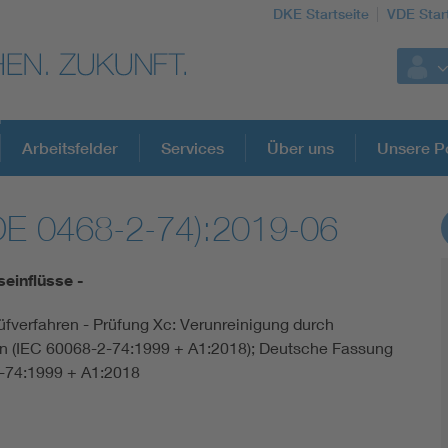
DKE Startseite
VDE Star
Arbeitsfelder
Services
Über uns
Unsere Po
DE 0468-2-74):2019-06
DKE Fachinformationen im Kontext der No
inflüsse -
Blitzschutz: DIN EN 62305 in der Übersicht
rüfverfahren - Prüfung Xc: Verunreinigung durch
en (IEC 60068-2-74:1999 + A1:2018); Deutsche Fassung
Circular Economy für mehr Ressourceneffizienz
-74:1999 + A1:2018
Cybersecurity in der Industrieautomatisierung