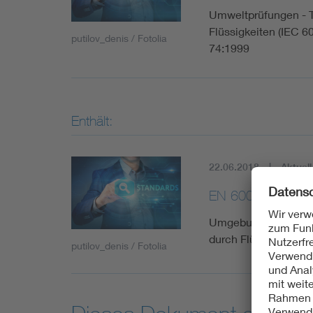
Umweltprüfungen - Te
Flüssigkeiten (IEC 
putilov_denis / Fotolia
74:1999
Enthält:
22.06.2018
Aktuell
EN 60068-2-74:
Umgebungseinflüsse -
durch Flüssigkeiten
putilov_denis / Fotolia