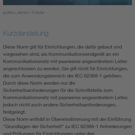
putilov_denis / Fotolia
Smart Cities
DKE Fachinformationen im Kontext der Normung
Kurzdarstellung
Blitzschutz: DIN EN 62305 in der Übersicht
Funk
Diese Norm gilt für Einrichtungen, die dafür gebaut und
vorgesehen sind, als Kommunikationsendgerät an ein
Kommunikationsnetz mit paarweise angeordnetem Leiter
Circular Economy für mehr Ressourceneffizienz
Gle
angeschlossen zu werden. Sie gilt nicht für Einrichtungen,
die zum Anwendungsbereich der IEC 62368-1 gehören.
Cybersecurity in der Industrieautomatisierung
Inst
Durch diese Norm werden nur die
Sicherheitsanforderungen für die Schnittstelle zum
DIN VDE 0100 für sichere Elektroinstallationen
Nied
Kommunikationsnetz mit paarweise angeordnetem Leiter,
jedoch nicht auch andere Sicherheitsanforderungen,
festgelegt.
Elektrofachkraft (EFK)
Not-
Diese Norm enthält in Übereinstimmung mit der Einführung
"Grundlagen der Sicherheit" zu IEC 62368-1 Anforderungen
und Prüfungen für Einrichtungen unter drei