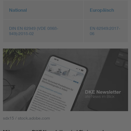
National
Europäisch
DIN EN 62949 (VDE 0868-
EN 62949:2017-
949):2018-02
06
sdx15 / stock.adobe.com