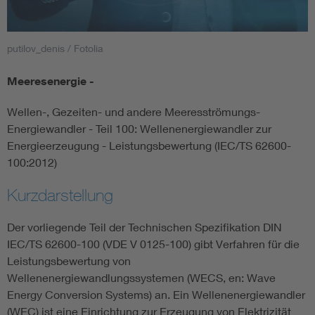
Smart Cities
putilov_denis / Fotolia
DKE Fachinformationen im Kontext der Normung
Meeresenergie -
Blitzschutz: DIN EN 62305 in der Übersicht
Funk
Wellen-, Gezeiten- und andere Meeresströmungs-
Energiewandler - Teil 100: Wellenenergiewandler zur
Circular Economy für mehr Ressourceneffizienz
Gle
Energieerzeugung - Leistungsbewertung (IEC/TS 62600-
100:2012)
Cybersecurity in der Industrieautomatisierung
Inst
Kurzdarstellung
DIN VDE 0100 für sichere Elektroinstallationen
Nied
Der vorliegende Teil der Technischen Spezifikation DIN
IEC/TS 62600-100 (VDE V 0125-100) gibt Verfahren für die
Leistungsbewertung von
Elektrofachkraft (EFK)
Not-
Wellenenergiewandlungssystemen (WECS, en: Wave
Energy Conversion Systems) an. Ein Wellenenergiewandler
(WEC) ist eine Einrichtung zur Erzeugung von Elektrizität