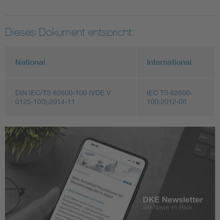
Dieses Dokument entspricht:
National
International
DIN IEC/TS 62600-100 (VDE V
IEC TS 62600-
0125-100):2014-11
100:2012-08