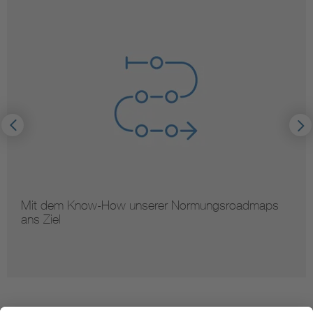
Mit dem Know-How unserer Normungsroadmaps
ans Ziel