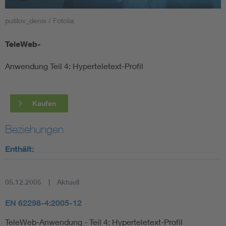
putilov_denis / Fotolia
Smart Cities
TeleWeb-
DKE Fachinformationen im Kontext der Normung
Anwendung Teil 4: Hyperteletext-Profil
Blitzschutz: DIN EN 62305 in der Übersicht
Funk
Circular Economy für mehr Ressourceneffizienz
Gle
Kaufen
Beziehungen
Cybersecurity in der Industrieautomatisierung
Inst
Enthält:
DIN VDE 0100 für sichere Elektroinstallationen
Nied
05.12.2005
Aktuell
Elektrofachkraft (EFK)
Not-
EN 62298-4:2005-12
TeleWeb-Anwendung - Teil 4: Hyperteletext-Profil