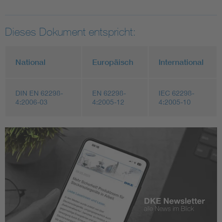
Dieses Dokument entspricht:
National
Europäisch
International
DIN EN 62298-
EN 62298-
IEC 62298-
4:2006-03
4:2005-12
4:2005-10