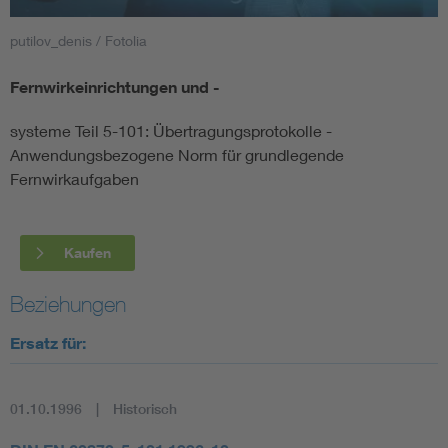
putilov_denis / Fotolia
Smart Cities
Fernwirkeinrichtungen und -
DKE Fachinformationen im Kontext der Normung
systeme Teil 5-101: Übertragungsprotokolle -
Blitzschutz: DIN EN 62305 in der Übersicht
Funk
Anwendungsbezogene Norm für grundlegende
Fernwirkaufgaben
Circular Economy für mehr Ressourceneffizienz
Gle
Kaufen
Cybersecurity in der Industrieautomatisierung
Inst
Beziehungen
DIN VDE 0100 für sichere Elektroinstallationen
Nied
Ersatz für:
Elektrofachkraft (EFK)
Not-
01.10.1996
Historisch