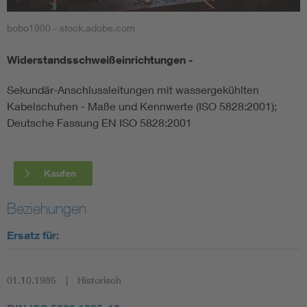
bobo1980 - stock.adobe.com
Smart Cities
Widerstandsschweißeinrichtungen -
DKE Fachinformationen im Kontext der Normung
Sekundär-Anschlussleitungen mit wassergekühlten
Blitzschutz: DIN EN 62305 in der Übersicht
Funk
Kabelschuhen - Maße und Kennwerte (ISO 5828:2001);
Deutsche Fassung EN ISO 5828:2001
Circular Economy für mehr Ressourceneffizienz
Gle
Kaufen
Cybersecurity in der Industrieautomatisierung
Inst
Beziehungen
DIN VDE 0100 für sichere Elektroinstallationen
Nied
Ersatz für:
Elektrofachkraft (EFK)
Not-
01.10.1985
Historisch