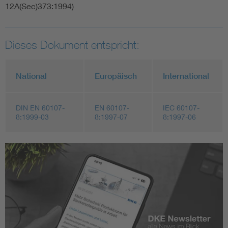
12A(Sec)373:1994)
Dieses Dokument entspricht:
National
Europäisch
International
DIN EN 60107-
EN 60107-
IEC 60107-
8:1999-03
8:1997-07
8:1997-06