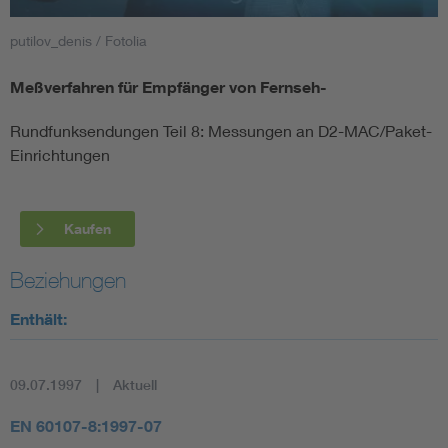
putilov_denis / Fotolia
Smart Cities
Meßverfahren für Empfänger von Fernseh-
DKE Fachinformationen im Kontext der Normung
Rundfunksendungen Teil 8: Messungen an D2-MAC/Paket-
Blitzschutz: DIN EN 62305 in der Übersicht
Funk
Einrichtungen
Circular Economy für mehr Ressourceneffizienz
Gle
Kaufen
Cybersecurity in der Industrieautomatisierung
Inst
Beziehungen
Enthält:
DIN VDE 0100 für sichere Elektroinstallationen
Nied
Elektrofachkraft (EFK)
Not-
09.07.1997
Aktuell
EN 60107-8:1997-07