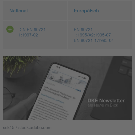
National
Europäisch
DIN EN 60721-
EN 60721-
1:1997-02
1:1995/A2:1995-07
EN 60721-1:1995-04
sdx15 / stock.adobe.com