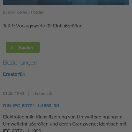
putilov_denis / Fotolia
Smart Cities
Teil 1: Vorzugswerte für Einflußgrößen
DKE Fachinformationen im Kontext der Normung
Blitzschutz: DIN EN 62305 in der Übersicht
Funk
Kaufen
Circular Economy für mehr Ressourceneffizienz
Gle
Beziehungen
Ersatz für:
Cybersecurity in der Industrieautomatisierung
Inst
01.05.1993
Historisch
DIN VDE 0100 für sichere Elektroinstallationen
Nied
DIN IEC 60721-1:1993-05
Elektrofachkraft (EFK)
Not-
Elektrotechnik; Klassifizierung von Umweltbedingungen;
Umwelteinflußgrößen und deren Grenzwerte; Identisch mit
IEC 60721-1:1990