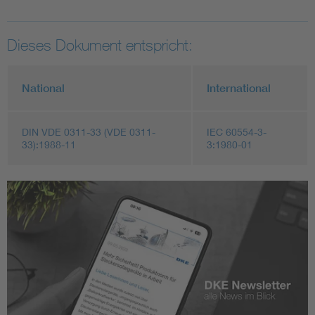
Dieses Dokument entspricht:
National
International
DIN VDE 0311-33 (VDE 0311-
IEC 60554-3-
33):1988-11
3:1980-01