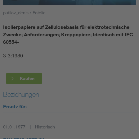
putilov_denis / Fotolia
Smart Cities
Isolierpapiere auf Zellulosebasis für elektrotechnische
DKE Fachinformationen im Kontext der Normung
Zwecke; Anforderungen; Kreppapiere; Identisch mit IEC
60554-
Blitzschutz: DIN EN 62305 in der Übersicht
Funk
3-3:1980
Circular Economy für mehr Ressourceneffizienz
Gle
Kaufen
Cybersecurity in der Industrieautomatisierung
Inst
Beziehungen
DIN VDE 0100 für sichere Elektroinstallationen
Nied
Ersatz für:
Elektrofachkraft (EFK)
Not-
01.01.1977
Historisch