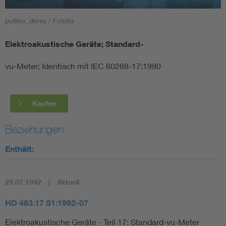
putilov_denis / Fotolia
Smart Cities
Elektroakustische Geräte; Standard-
DKE Fachinformationen im Kontext der Normung
vu-Meter; Identisch mit IEC 60268-17:1990
Blitzschutz: DIN EN 62305 in der Übersicht
Funk
Circular Economy für mehr Ressourceneffizienz
Gle
Kaufen
Beziehungen
Cybersecurity in der Industrieautomatisierung
Inst
Enthält:
DIN VDE 0100 für sichere Elektroinstallationen
Nied
29.07.1992
Aktuell
Elektrofachkraft (EFK)
Not-
HD 483.17 S1:1992-07
Elektroakustische Geräte - Teil 17: Standard-vu-Meter