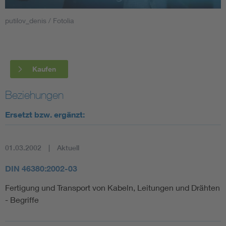
putilov_denis / Fotolia
Smart Cities
DKE Fachinformationen im Kontext der Normung
Kaufen
Blitzschutz: DIN EN 62305 in der Übersicht
Funk
Beziehungen
Circular Economy für mehr Ressourceneffizienz
Gle
Ersetzt bzw. ergänzt:
Cybersecurity in der Industrieautomatisierung
Inst
01.03.2002
Aktuell
DIN VDE 0100 für sichere Elektroinstallationen
Nied
DIN 46380:2002-03
Fertigung und Transport von Kabeln, Leitungen und Drähten
Elektrofachkraft (EFK)
Not-
- Begriffe