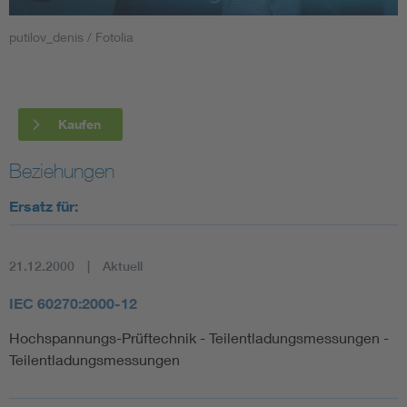
putilov_denis / Fotolia
Smart Cities
DKE Fachinformationen im Kontext der Normung
Kaufen
Blitzschutz: DIN EN 62305 in der Übersicht
Funk
Beziehungen
Circular Economy für mehr Ressourceneffizienz
Gle
Ersatz für:
Cybersecurity in der Industrieautomatisierung
Inst
21.12.2000
Aktuell
DIN VDE 0100 für sichere Elektroinstallationen
Nied
IEC 60270:2000-12
Hochspannungs-Prüftechnik - Teilentladungsmessungen -
Elektrofachkraft (EFK)
Not-
Teilentladungsmessungen