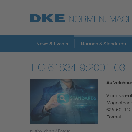
Top-Themen
News & Events
Normen & Standards
IEC 61834-9:2001-03
VDE Fokusthemen
Aufzeichnu
Digital Security
Videokasset
Magnetband
Energy
625-50, 112
Format
Health
putilov_denis / Fotolia