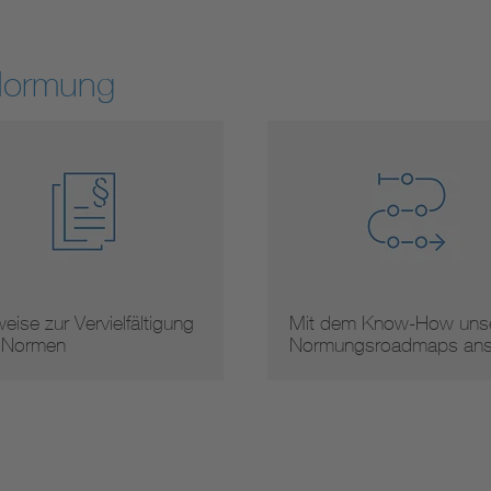
Normung
eise zur Vervielfältigung
Mit dem Know-How unse
 Normen
Normungsroadmaps an