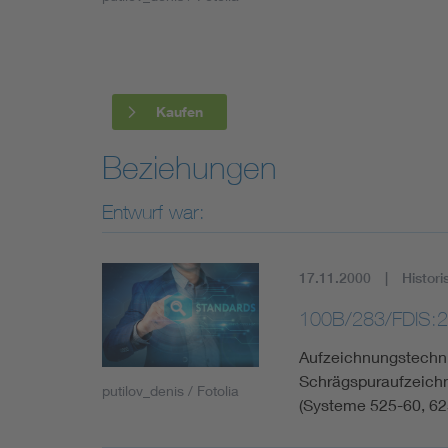
Industry
Living
Kaufen
Mobility
Beziehungen
Smart Cities
Entwurf war:
17.11.2000
Histori
100B/283/FDIS:
Aufzeichnungstechni
Schrägspuraufzeich
putilov_denis / Fotolia
(Systeme 525-60, 62