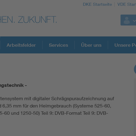
DKE Startseite
VDE Star
Arbeitsfelder
Services
Über uns
Unsere Po
DKE Fachinformationen im Kontext der No
ngstechnik -
Blitzschutz: DIN EN 62305 in der Übersicht
tensystem mit digitaler Schrägspuraufzeichnung auf
 6,35 mm für den Heimgebrauch (Systeme 525-60,
Circular Economy für mehr Ressourceneffizienz
5-60 und 1250-50) Teil 9: DVB-Format Teil 9: DVB-
Cybersecurity in der Industrieautomatisierung