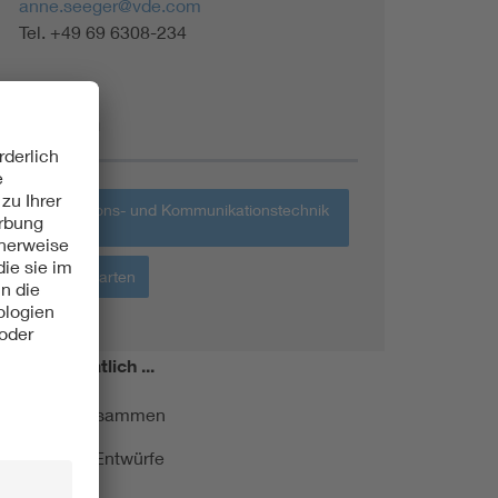
anne.seeger@vde.com
Tel. +49 69 6308-234
Themen
Informations- und Kommunikationstechnik
IKT
Haus + Garten
miert!
Monatlich ...
ormung kurz zusammen
kationen und Entwürfe