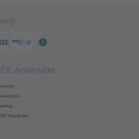
rmung
VDE Arbeitsfelder
Science
Standards
Testing
VDE Young Net