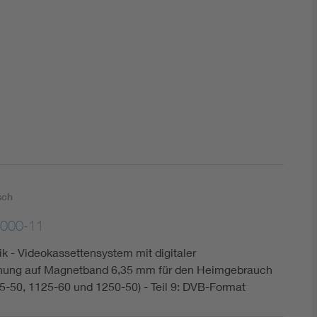
DIN VDE 0100 für sichere Elektroinstallationen
Elektrofachkraft (EFK)
sch
2000-11
k - Videokassettensystem mit digitaler
nung auf Magnetband 6,35 mm für den Heimgebrauch
5-50, 1125-60 und 1250-50) - Teil 9: DVB-Format