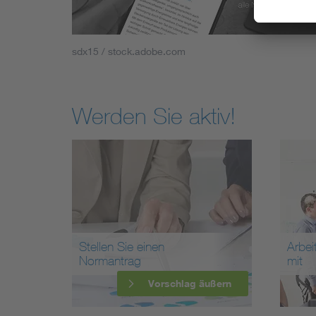
sdx15 / stock.adobe.com
Werden Sie aktiv!
Stellen Sie einen
Arbei
Normantrag
mit
Vorschlag äußern