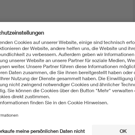
Mit unserem DKE Newsletter sind Sie immer top infor
fassen wir die wichtigsten Entwicklungen in der N
berichten wir über aktuelle Arbeitsergebnisse, Publi