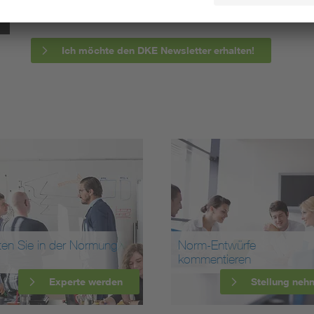
informieren wir Sie bereits frühzeitig über zukünftig
Ich möchte den DKE Newsletter erhalten!
ten Sie in der Normung
Norm-Entwürfe
kommentieren
Experte werden
Stellung neh