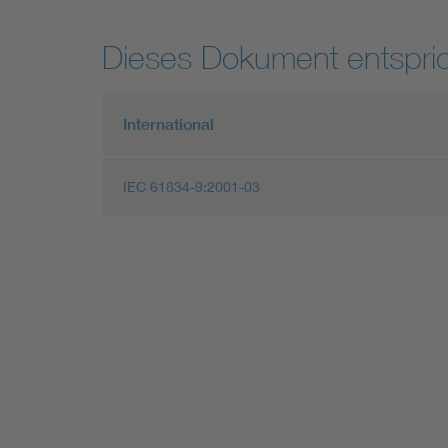
Dieses Dokument entspric
International
IEC 61834-9:2001-03