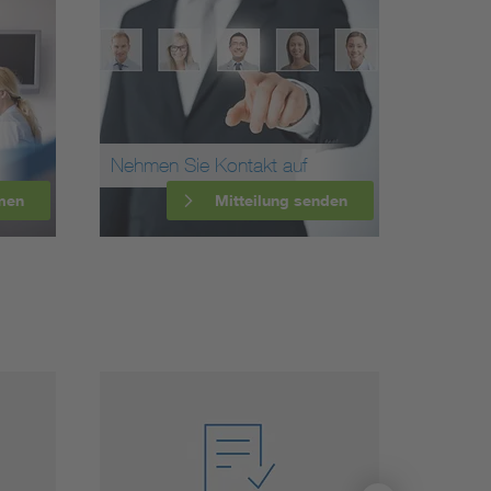
Nehmen Sie Kontakt auf
men
Mitteilung senden