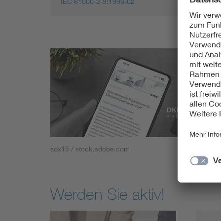
IEC 61000-2-9:1996-02
sdx15 / stock.adobe.com
Werden Sie aktiv!