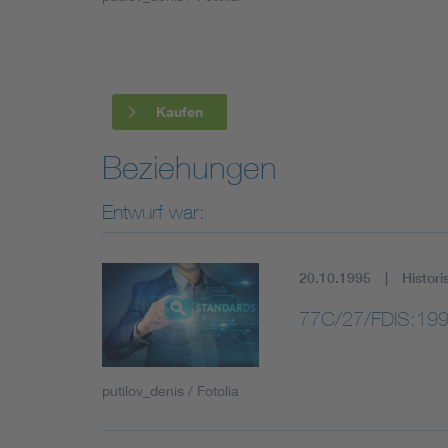
Industry
Living
Kaufen
Mobility
Beziehungen
Smart Cities
Entwurf war:
20.10.1995
Histori
77C/27/FDIS:19
putilov_denis / Fotolia