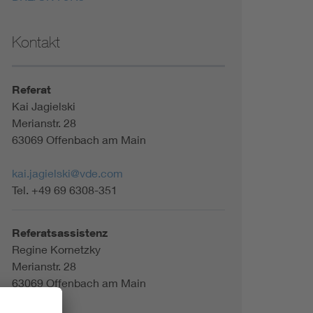
Kontakt
Referat
Kai Jagielski
Merianstr. 28
63069 Offenbach am Main
kai.jagielski@vde.com
Tel. +49 69 6308-351
Referatsassistenz
Regine Kornetzky
Merianstr. 28
63069 Offenbach am Main