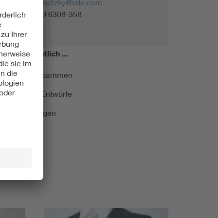
regine.kornetzky@vde.com
Tel. +49 69 6308-358
miert!
Monatlich ...
ormung kurz zusammen
kationen und Entwürfe
e Veranstaltungen