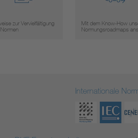
eise zur Vervielfältigung
Mit dem Know-How unse
 Normen
Normungsroadmaps an
Internationale No