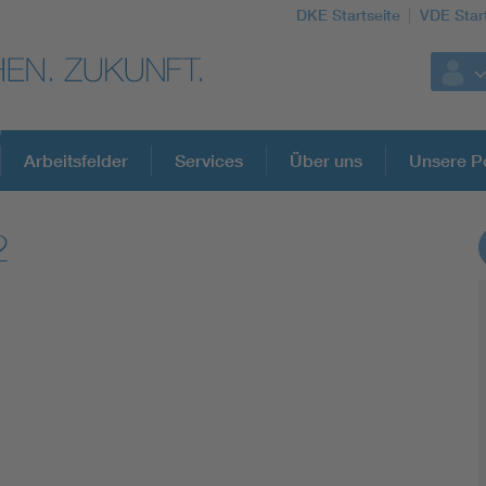
DKE Startseite
VDE Star
Arbeitsfelder
Services
Über uns
Unsere Po
2
DKE Fachinformationen im Kontext der No
Blitzschutz: DIN EN 62305 in der Übersicht
Circular Economy für mehr Ressourceneffizienz
Cybersecurity in der Industrieautomatisierung