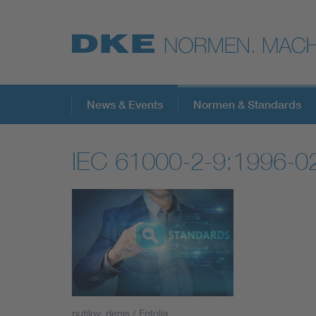
Top-Themen
News & Events
Normen & Standards
IEC 61000-2-9:1996-0
VDE Fokusthemen
Digital Security
Energy
Health
putilov_denis / Fotolia