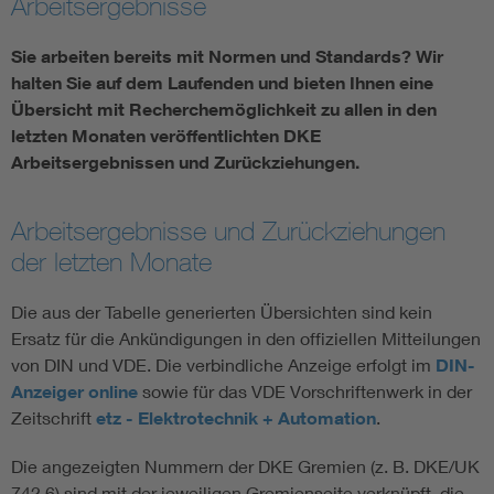
Arbeitsergebnisse
Sie arbeiten bereits mit Normen und Standards? Wir
Smart Cities
halten Sie auf dem Laufenden und bieten Ihnen eine
DKE Fachinformationen im Kontext der Normung
Übersicht mit Recherchemöglichkeit zu allen in den
letzten Monaten veröffentlichten DKE
Arbeitsergebnissen und Zurückziehungen.
Blitzschutz: DIN EN 62305 in der Übersicht
Funk
Circular Economy für mehr Ressourceneffizienz
Gle
Arbeitsergebnisse und Zurückziehungen
der letzten Monate
Cybersecurity in der Industrieautomatisierung
Inst
Die aus der Tabelle generierten Übersichten sind kein
Ersatz für die Ankündigungen in den offiziellen Mitteilungen
DIN VDE 0100 für sichere Elektroinstallationen
Nied
von DIN und VDE. Die verbindliche Anzeige erfolgt im
DIN-
Anzeiger online
sowie für das VDE Vorschriftenwerk in der
Elektrofachkraft (EFK)
Not-
Zeitschrift
etz - Elektrotechnik + Automation
.
Die angezeigten Nummern der DKE Gremien (z. B. DKE/UK
742.6) sind mit der jeweiligen Gremienseite verknüpft, die