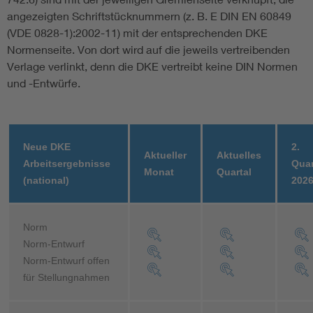
angezeigten Schriftstücknummern (z. B. E DIN EN 60849
(VDE 0828-1):2002-11) mit der entsprechenden DKE
Normenseite. Von dort wird auf die jeweils vertreibenden
Verlage verlinkt, denn die DKE vertreibt keine DIN Normen
und -Entwürfe.
Neue DKE
2.
Aktueller
Aktuelles
Arbeitsergebnisse
Quar
Monat
Quartal
(national)
202
Norm
Norm-Entwurf
Norm-Entwurf offen
für Stellungnahmen