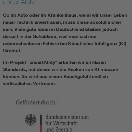
uncertAInty
Ob im Auto oder im Krankenhaus, wenn wir unser Leben
Smart Cities
neuer Technik anvertrauen, muss diese absolut sicher
DKE Fachinformationen im Kontext der Normung
sein. Viele gute Ideen in Deutschland bleiben jedoch
derzeit in der Schublade, weil man sich vor
unberechenbaren Fehlern bei Künstlicher Intelligenz (KI)
Blitzschutz: DIN EN 62305 in der Übersicht
Funk
fürchtet.
Circular Economy für mehr Ressourceneffizienz
Gle
Im Projekt "uncertAInty" arbeiten wir an klaren
Standards, mit denen wir die Risiken von KI messen
können. So wird aus einem Bauchgefühl endlich
Cybersecurity in der Industrieautomatisierung
Inst
verlässliches Vertrauen.
DIN VDE 0100 für sichere Elektroinstallationen
Nied
Elektrofachkraft (EFK)
Not-