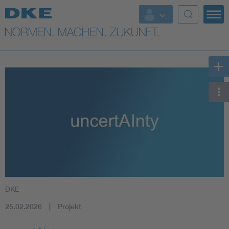
Top-Themen
VDE Fokusthemen
Digital Security
Energy
Health
Industry
DKE
Living
25.02.2026
Projekt
Mobility