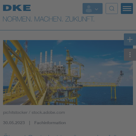
Top-Themen
VDE Fokusthemen
Digital Security
Energy
Health
Industry
pichitstocker / stock.adobe.com
Living
30.05.2023
Fachinformation
Mobility