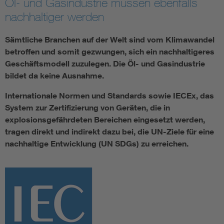
Öl- und Gasindustrie müssen ebenfalls
nachhaltiger werden
Smart Cities
Sämtliche Branchen auf der Welt sind vom Klimawandel
DKE Fachinformationen im Kontext der Normung
betroffen und somit gezwungen, sich ein nachhaltigeres
Geschäftsmodell zuzulegen. Die Öl- und Gasindustrie
Blitzschutz: DIN EN 62305 in der Übersicht
Funk
bildet da keine Ausnahme.
Internationale Normen und Standards sowie IECEx, das
Circular Economy für mehr Ressourceneffizienz
Gle
System zur Zertifizierung von Geräten, die in
explosionsgefährdeten Bereichen eingesetzt werden,
Cybersecurity in der Industrieautomatisierung
Inst
tragen direkt und indirekt dazu bei, die UN-Ziele für eine
nachhaltige Entwicklung (UN SDGs) zu erreichen.
DIN VDE 0100 für sichere Elektroinstallationen
Nied
Elektrofachkraft (EFK)
Not-