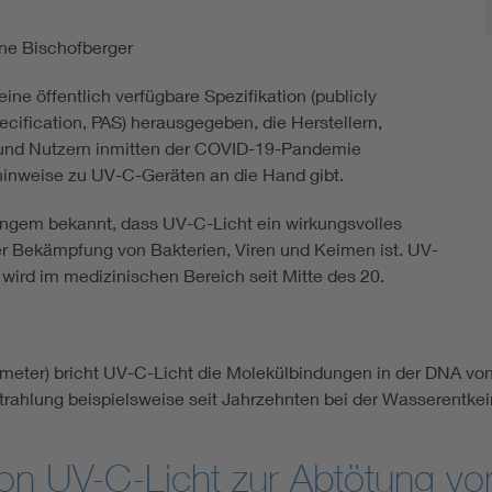
ne Bischofberger
eine öffentlich verfügbare Spezifikation (publicly
ecification, PAS) herausgegeben, die Herstellern,
und Nutzern inmitten der COVID-19-Pandemie
hinweise zu UV-C-Geräten an die Hand gibt.
 langem bekannt, dass UV-C-Licht ein wirkungsvolles
der Bekämpfung von Bakterien, Viren und Keimen ist. UV-
 wird im medizinischen Bereich seit Mitte des 20.
eter) bricht UV-C-Licht die Molekülbindungen in der DNA von
ahlung beispielsweise seit Jahrzehnten bei der Wasserentke
 von UV-C-Licht zur Abtötung v