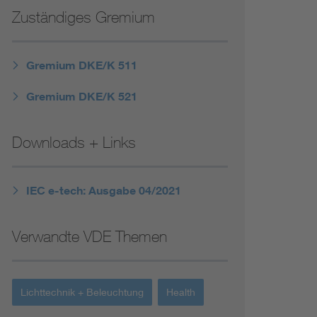
Niederspannungsrichtlinie
Zuständiges Gremium
Not- und Sicherheitsbeleuchtung
Gremium DKE/K 511
Gremium DKE/K 521
Downloads + Links
IEC e-tech: Ausgabe 04/2021
Verwandte VDE Themen
Lichttechnik + Beleuchtung
Health