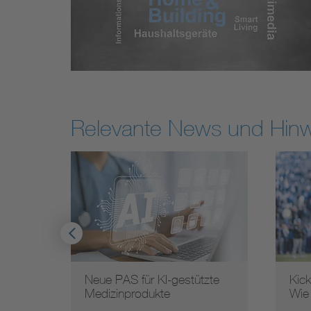
Relevante News und Hin
Neue PAS für KI-gestützte
Kic
ung …
Medizinprodukte
Wie