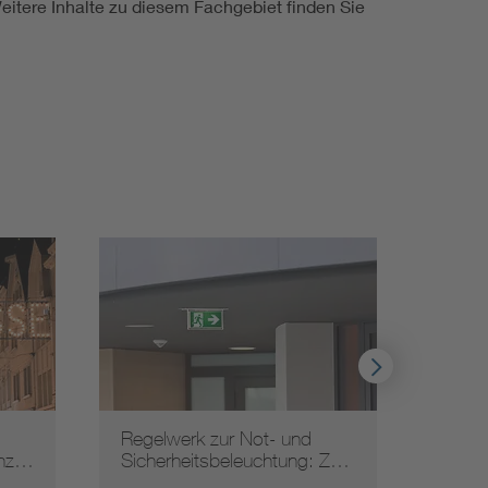
itere Inhalte zu diesem Fachgebiet finden Sie
Regelwerk zur Not- und
Radon
anz…
Sicherheitsbeleuchtung: Z…
aus d