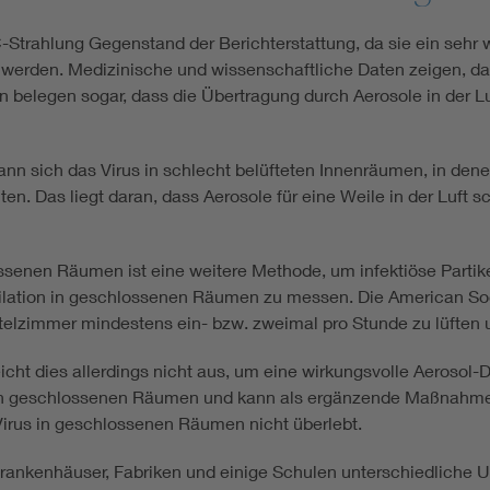
rahlung Gegenstand der Berichterstattung, da sie ein sehr wir
werden. Medizinische und wissenschaftliche Daten zeigen, da
ien belegen sogar, dass die Übertragung durch Aerosole in der L
nn sich das Virus in schlecht belüfteten Innenräumen, in dene
en. Das liegt daran, dass Aerosole für eine Weile in der Luft
senen Räumen ist eine weitere Methode, um infektiöse Partike
ilation in geschlossenen Räumen zu messen. Die American Socie
elzimmer mindestens ein- bzw. zweimal pro Stunde zu lüften u
cht dies allerdings nicht aus, um eine wirkungsvolle Aerosol-De
 von geschlossenen Räumen und kann als ergänzende Maßnahme 
Virus in geschlossenen Räumen nicht überlebt.
ankenhäuser, Fabriken und einige Schulen unterschiedliche U