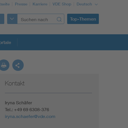
tseite
Presse
Karriere
VDE Shop
Deutsch
Top-Themen
rtale
rmung
Kontakt
Funktionale Sicherheit schützt den Menschen
Gleichstromanwendungen im Wachstum
Iryna Schäfer
Tel.: +49 69 6308-376
iryna.schaefer@vde.com
Installation und Betrieb von Mini-PV-Anlagen