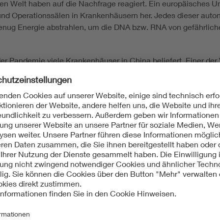
en Welt haben auf die Nachfrage reagiert. Ein europäisches U
nd Operationssälen in Krankenhäusern her. Jedes dieser auton
genug Energie abstrahlen, um die DNA bzw. RNA von gefährlich
Pandemie viele Krankenhäuser in China beliefert. Einer der Vo
sonal übernehmen können, das durch das Virus gefährdet wäre
Spezifikation (PAS) zum Schutz
on Keimen ist nicht ganz ohne Risiko. Die Pandemie hat die I
 die Risiken beim Einsatz solcher Geräte zu minimieren. Eine 
 gemeinsamen Anstrengungen veröffentlicht.
IEC/TC 34, erklärt, wie die PAS entwickelt wurde: „IEC 62471, 
 fest, aber es gibt keine internationalen Normen mit umfassen
ch Menschen in der Nähe aufhalten. Die GLA hat eine Empfehlun
Informationen bezüglich der Verwendung von UV-C-Licht zur Abt