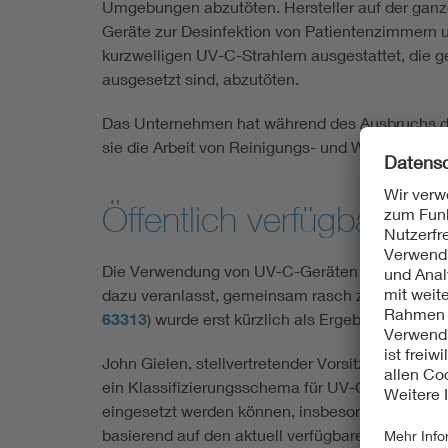
Umgebungen abzutöten. Hersteller auf der ganz
Geräte zur Desinfektion von Patientenzimmern u
kurzwelligen UV-C-Strahlern ausgestattet, die 
ausgesetzt sind, abzutöten.
Das Unternehmen hat während des Ausbruchs der 
sie die Arbeit von Reinigungs- und Wartungsper
Öffentlich verfügbare 
Die Verwendung von UV-C-Geräten zur Abtötung v
dazu veranlasst, gemeinsam rasch zu handeln, um
63313
) wurde erst kürzlich als Ergebnis dieser
John Gielen, stellvertretender Vorsitzender von 
ein Klassifizierungsschema für UV-C-Sicherheit
eingesetzt werden können, insbesondere, wenn si
basierend auf den aktuell verfügbaren neuesten 