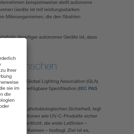
nternehmen beispielsweise stellt autonome
omen Geräte ist mit leistungsstarken
en Mikroorganismen, die den Strahlen
rteile derartiger autonomer Geräte ist, dass
.
 von Menschen
EC und die Global Lighting Association (GLA)
öffentlich verfügbare Spezifikation (
IEC PAS
eine Norm zur photobiologischen Sicherheit, legt
den Spezifikationen wie UV-C-Produkte sicher
g veröffentlicht, die erste Leitlinien –
ötung von Keimen – festlegt. Ziel ist es,