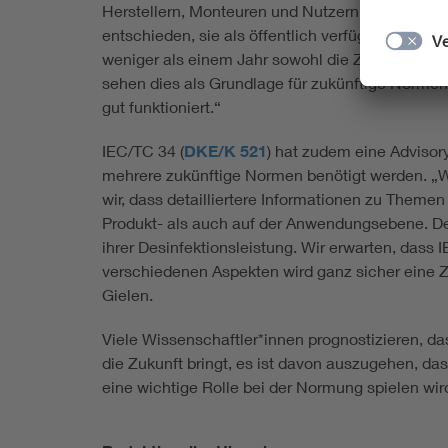
Herstellern, Monteuren und Nutzern zu helfen, d
entschieden, sie als öffentlich verfügbare Spez
weniger als einem Jahr sowohl die Zustimmung vo
sehen dies als Grundlage für zukünftige Normen
gut funktioniert.“
IEC/TC 34 (
DKE/K 521
) hat zudem eine Adviso
mehrere zukünftige Normen benötigt werden. „W
wir, dass detailliertere Informationen zu Theme
Produkt- als auch auf der Anwendungsebene. De
ihrer Desinfektionsleistung. Wir erwarten, das
verschiedenen Aspekten wird ganz sicher eine 
Gielen.
Viele Wissenschaftler*innen prognostizieren, d
die Zukunft bringt, es ist davon auszugehen, 
eine wichtige Rolle bei der Normung spielen wir