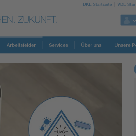
DKE Startseite
VDE Star
Arbeitsfelder
Services
Über uns
Unsere Po
DKE Fachinformationen im Kontext der No
Blitzschutz: DIN EN 62305 in der Übersicht
Circular Economy für mehr Ressourceneffizienz
Cybersecurity in der Industrieautomatisierung