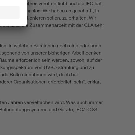
i letzten Jahres veröffentlicht und die IEC hat
ll und reibungslos: Wir haben es geschafft, in
r sie positionieren sollen, zu erhalten. Wir
ft es, dass die Zusammenarbeit mit der GLA sehr
den, in welchen Bereichen noch eine oder auch
usgehend von unserer bisherigen Arbeit denken
Räume erforderlich sein werden, sowohl auf der
irkungsspektrum von UV-C-Strahlung und zu
ende Rolle einnehmen wird, doch bei
er Organisationen erforderlich sein“, erklärt
sten Jahren vervielfachen wird. Was auch immer
r Beleuchtungssysteme und Geräte, IEC/TC 34