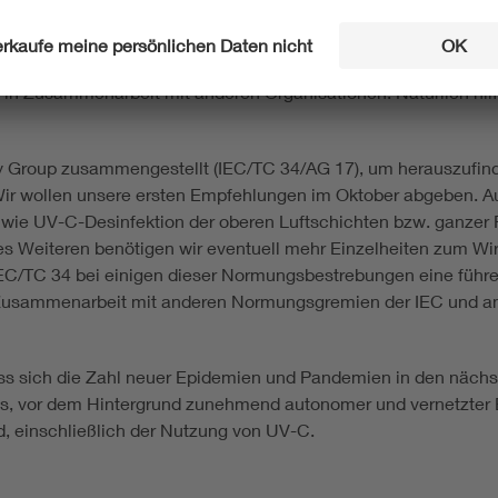
ie Geräte sicher einzusetzen. Die GLA hat die Empfehlung im Ma
ifikation zu übernehmen. Der Annahmeprozess verlief sehr schne
n Seiten der GLA als auch der IEC bezüglich der PAS und wie wi
 in Zusammenarbeit mit anderen Organisationen. Natürlich hil
ry Group zusammengestellt (IEC/TC 34/AG 17), um herauszufin
ir wollen unsere ersten Empfehlungen im Oktober abgeben. A
n wie UV-C-Desinfektion der oberen Luftschichten bzw. ganzer 
s Weiteren benötigen wir eventuell mehr Einzelheiten zum W
s IEC/TC 34 bei einigen dieser Normungsbestrebungen eine führ
Zusammenarbeit mit anderen Normungsgremien der IEC und ander
ass sich die Zahl neuer Epidemien und Pandemien in den näch
dass, vor dem Hintergrund zunehmend autonomer und vernetzte
d, einschließlich der Nutzung von UV-C.