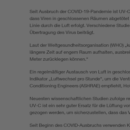
Seit Ausbruch der COVID-19-Pandemie ist UV-C-St
dass Viren in geschlossenen Räumen abgetötet 
Linie durch die Luft erfolgt. Verschiedene Stud
Übertragung des Virus beiträgt.
Laut der Weltgesundheitsorganisation (WHO) „ka
längere Zeit auf engem Raum aufhalten, ausbreit
Meter zurücklegen können.“
Ein regelmäßiger Austausch von Luft in geschlos
Indikator „Luftwechsel pro Stunde“, um die Vent
Conditioning Engineers (ASHRAE) empfiehlt, Hot
Neuesten wissenschaftlichen Studien zufolge rei
UV-C ist ein sehr guter Ersatz für die Lüftung
gezogen werden, um sicherzustellen, dass das 
Seit Beginn des COVID-Ausbruchs verwenden Kr