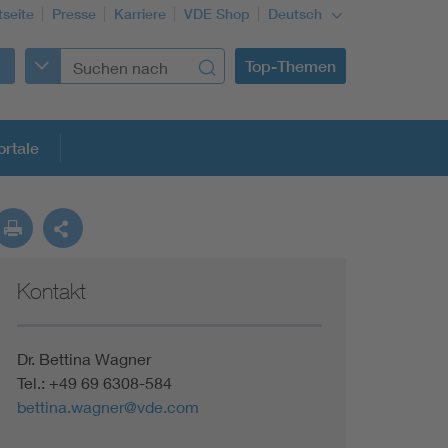
tseite
Presse
Karriere
VDE Shop
Deutsch
Top-Themen
rtale
rmung
Kontakt
Funktionale Sicherheit schützt den Menschen
Gleichstromanwendungen im Wachstum
Dr. Bettina Wagner
Tel.: +49 69 6308-584
bettina.wagner@vde.com
Installation und Betrieb von Mini-PV-Anlagen