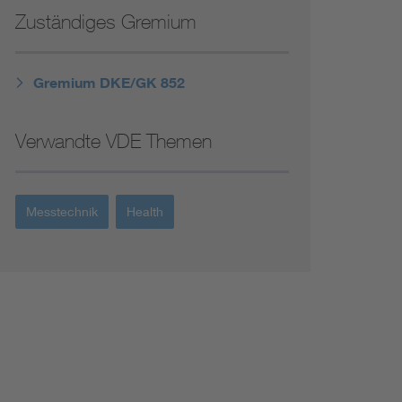
Niederspannungsrichtlinie
Zuständiges Gremium
Not- und Sicherheitsbeleuchtung
Gremium DKE/GK 852
Verwandte VDE Themen
Messtechnik
Health