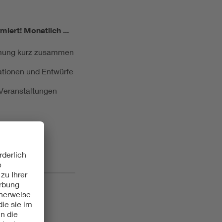
miert!
Monatlich ...
ormung kurz zusammen
kationen und Entwürfe
e Veranstaltungen