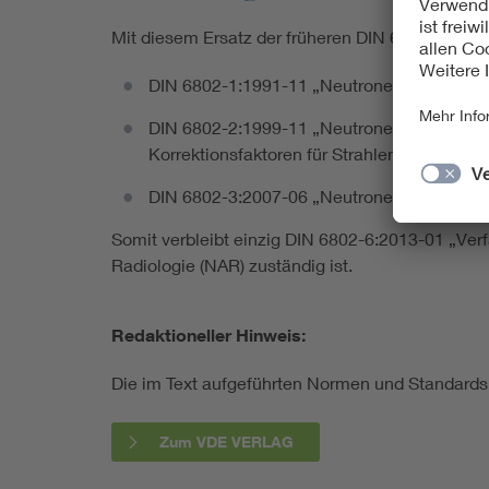
Mit diesem Ersatz der früheren DIN 6802-4:1998
DIN 6802-1:1991-11 „Neutronendosimetrie –
DIN 6802-2:1999-11 „Neutronendosimetrie 
Korrektionsfaktoren für Strahlenschutzdos
DIN 6802-3:2007-06 „Neutronenmessverfahre
Somit verbleibt einzig DIN 6802-6:2013-01 „Ve
Radiologie (NAR) zuständig ist.
Redaktioneller Hinweis:
Die im Text aufgeführten Normen und Standar
Zum VDE VERLAG