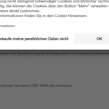
-04 ist die Ablösung der Normenreihe DIN 6802 eingeleitet:
 Spezielle Begriffe und Benennungen“ soll in die Neuausgabe 
– Konversionsfaktoren zur Berechnung der Orts- und Personen
imeter“ wird durch DIN EN ISO 8529-3 (VDE 0412-8529-3) erset
n im Strahlenschutz“ steht zur Disposition.
rfahren zur Bestimmung der Energiedosis mit Ionisationskamm
ds können Sie beim VDE VERLAG erwerben.