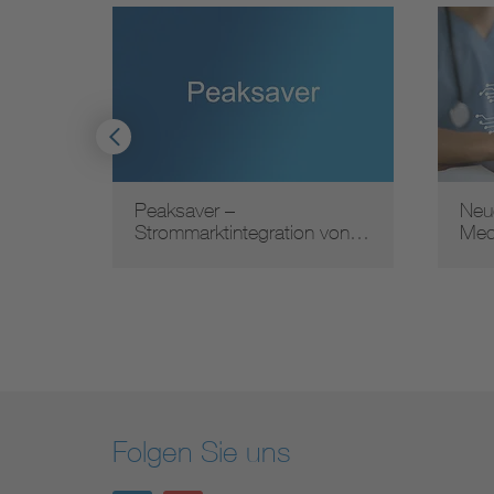
nten
Peaksaver –
Neu
Strommarktintegration von…
Med
Folgen Sie uns