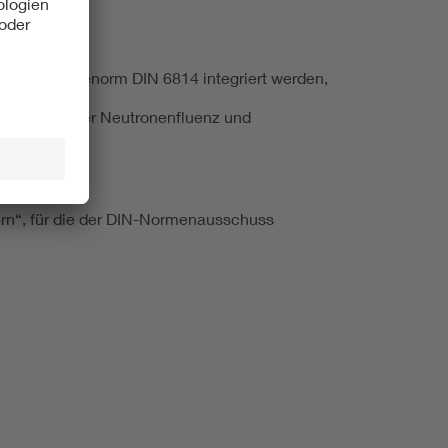
der Begriffenorm DIN 6814 integriert werden,
dosis aus der Neutronenfluenz und
zt werden,
ern“, für die der DIN-Normenausschuss