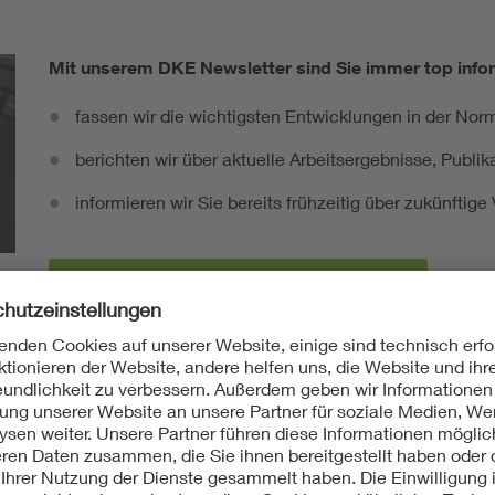
Mit unserem DKE Newsletter sind Sie immer top infor
fassen wir die wichtigsten Entwicklungen in der N
berichten wir über aktuelle Arbeitsergebnisse, Publi
informieren wir Sie bereits frühzeitig über zukünftig
Ich möchte den DKE Newsletter erhalten!
rmenreihe DIN 6802