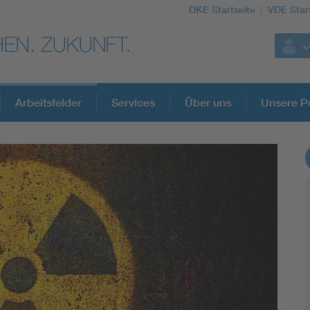
DKE Startseite
VDE Star
Arbeitsfelder
Services
Über uns
Unsere Po
DKE Fachinformationen im Kontext der No
Blitzschutz: DIN EN 62305 in der Übersicht
Circular Economy für mehr Ressourceneffizienz
Cybersecurity in der Industrieautomatisierung