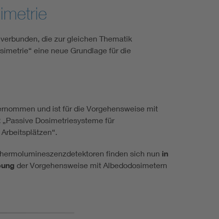
imetrie
verbunden, die zur gleichen Thematik
metrie“ eine neue Grundlage für die
rnommen und ist für die Vorgehensweise mit
2
„Passive Dosimetriesysteme für
 Arbeitsplätzen“.
 Thermolumineszenzdetektoren finden sich nun
in
bung
der Vorgehensweise mit Albedodosimetern