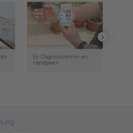
ahr
Ein Diagnosezentrum am
Siche
Handgelenk
Siche
rmung