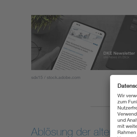
sdx15 / stock.adobe.com
Ablösung der alten No