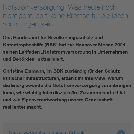
Notstromversorgung: Was heute noch
nicht geht, darf keine Bremse für die Ideen
Smart Cities
von morgen sein
DKE Fachinformationen im Kontext der Normung
Das Bundesamt für Bevölkerungsschutz und
Blitzschutz: DIN EN 62305 in der Übersicht
Funk
Katastrophenhilfe (BBK) hat zur Hannover Messe 2024
seinen Leitfaden „Notstromversorgung in Unternehmen
und Behörden“ aktualisiert.
Circular Economy für mehr Ressourceneffizienz
Gle
Christine Eismann, im BBK zuständig für den Schutz
kritischer Infrastrukturen, erzählt im Interview, warum
Cybersecurity in der Industrieautomatisierung
Inst
die Energiewende die Notstromversorgung voranbringen
kann, wie wichtig interdisziplinäre Zusammenarbeit ist
DIN VDE 0100 für sichere Elektroinstallationen
Nied
und wie Eigenverantwortung unsere Gesellschaft
resilienter macht.
Elektrofachkraft (EFK)
Not-
Das erwartet Sie in diesem Artikel: