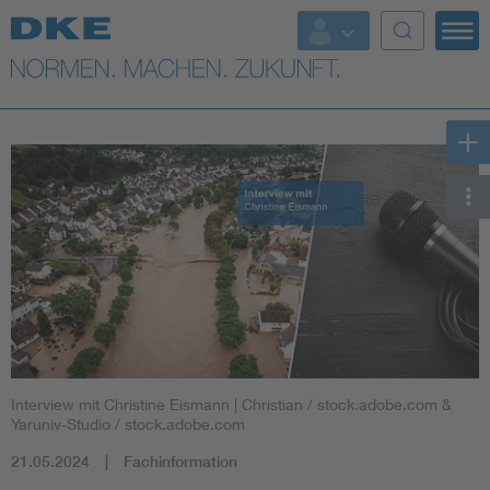
Top-Themen
VDE Fokusthemen
Digital Security
Energy
Health
Industry
Interview mit Christine Eismann
| Christian / stock.adobe.com &
Living
Yaruniv-Studio / stock.adobe.com
21.05.2024
Fachinformation
Mobility