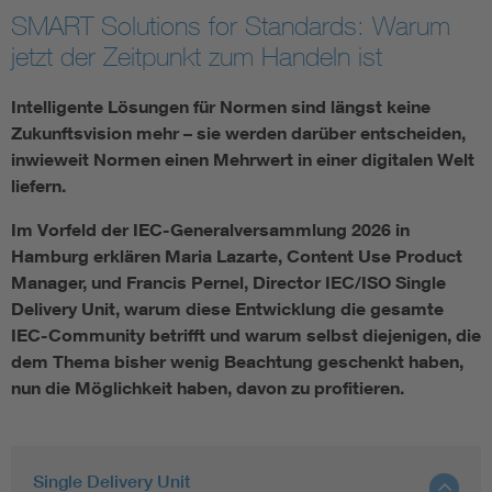
SMART Solutions for Standards: Warum
jetzt der Zeitpunkt zum Handeln ist
Smart Cities
DKE Fachinformationen im Kontext der Normung
Intelligente Lösungen für Normen sind längst keine
Zukunftsvision mehr – sie werden darüber entscheiden,
inwieweit Normen einen Mehrwert in einer digitalen Welt
Blitzschutz: DIN EN 62305 in der Übersicht
Funk
liefern.
Circular Economy für mehr Ressourceneffizienz
Gle
Im Vorfeld der IEC-Generalversammlung 2026 in
Hamburg erklären Maria Lazarte, Content Use Product
Manager, und Francis Pernel, Director IEC/ISO Single
Cybersecurity in der Industrieautomatisierung
Inst
Delivery Unit, warum diese Entwicklung die gesamte
IEC-Community betrifft und warum selbst diejenigen, die
DIN VDE 0100 für sichere Elektroinstallationen
Nied
dem Thema bisher wenig Beachtung geschenkt haben,
nun die Möglichkeit haben, davon zu profitieren.
Elektrofachkraft (EFK)
Not-
Single Delivery Unit