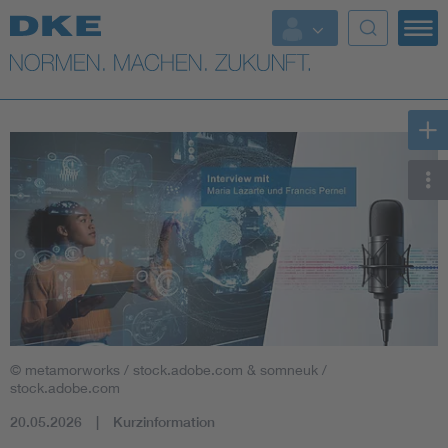
Top-Themen
VDE Fokusthemen
Digital Security
Energy
Health
Industry
© metamorworks / stock.adobe.com & somneuk /
Living
stock.adobe.com
20.05.2026
Kurzinformation
Mobility