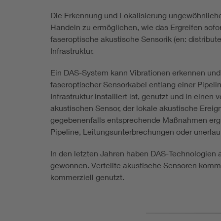
Die Erkennung und Lokalisierung ungewöhnlicher A
Handeln zu ermöglichen, wie das Ergreifen sofo
faseroptische akustische Sensorik (en: distribu
Infrastruktur.
Ein DAS-System kann Vibrationen erkennen und a
faseroptischer Sensorkabel entlang einer Pipel
Infrastruktur installiert ist, genutzt und in ein
akustischen Sensor, der lokale akustische Ereig
gegebenenfalls entsprechende Maßnahmen ergreife
Pipeline, Leitungsunterbrechungen oder unerlau
In den letzten Jahren haben DAS-Technologien au
gewonnen. Verteilte akustische Sensoren komm
kommerziell genutzt.