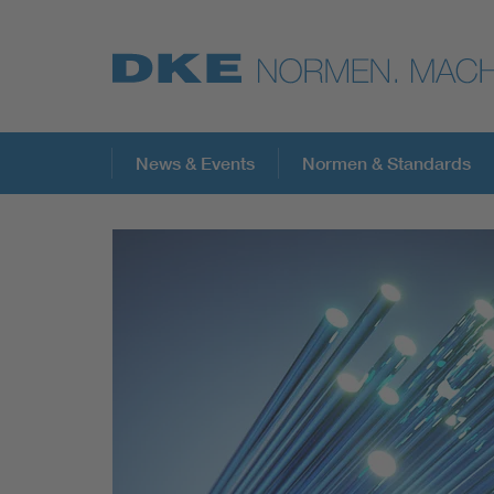
Top-Themen
News & Events
Normen & Standards
VDE Fokusthemen
Digital Security
Energy
Health