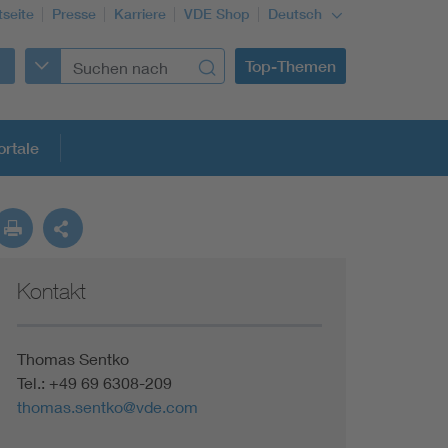
tseite
Presse
Karriere
VDE Shop
Deutsch
Top-Themen
rtale
rmung
Kontakt
Funktionale Sicherheit schützt den Menschen
Gleichstromanwendungen im Wachstum
Thomas Sentko
Tel.: +49 69 6308-209
thomas.sentko@vde.com
Installation und Betrieb von Mini-PV-Anlagen