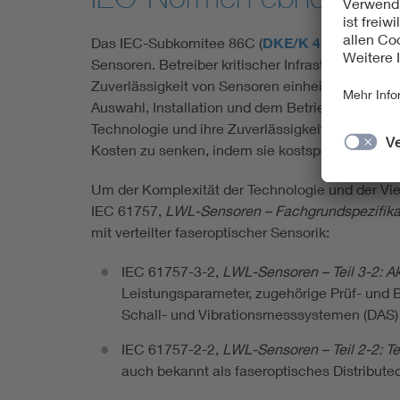
Das IEC-Subkomitee 86C (
DKE/K 412.2
),
Faser
Sensoren. Betreiber kritischer Infrastrukturen 
Zuverlässigkeit von Sensoren einheitlich und in
Auswahl, Installation und dem Betrieb von DAS-
Technologie und ihre Zuverlässigkeit und unters
Kosten zu senken, indem sie kostspielige Valid
Um der Komplexität der Technologie und der Vie
IEC 61757,
LWL-Sensoren – Fachgrundspezifika
mit verteilter faseroptischer Sensorik:
IEC 61757-3-2,
LWL-Sensoren – Teil 3-2: A
Leistungsparameter, zugehörige Prüf- und 
Schall- und Vibrationsmesssystemen (DAS)
IEC 61757-2-2,
LWL-Sensoren – Teil 2-2: 
auch bekannt als faseroptisches Distribute