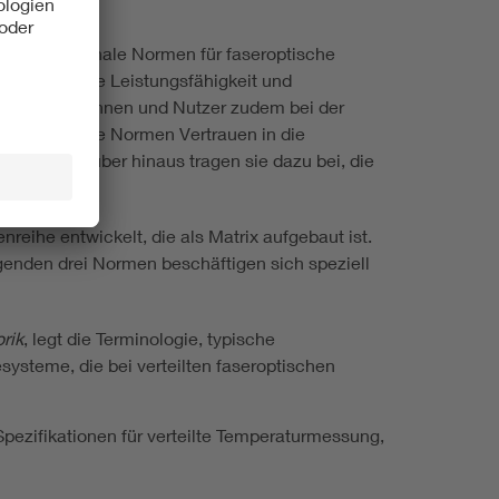
010 internationale Normen für faseroptische
esstechnische Leistungsfähigkeit und
tützen Nutzerinnen und Nutzer zudem bei der
 schaffen die Normen Vertrauen in die
eichen. Darüber hinaus tragen sie dazu bei, die
ihe entwickelt, die als Matrix aufgebaut ist.
genden drei Normen beschäftigen sich speziell
rik
, legt die Terminologie, typische
ysteme, die bei verteilten faseroptischen
e Spezifikationen für verteilte Temperaturmessung,