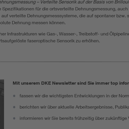
ehnungsmessung – Verteilte Sensorik auf der Basis von Brillou
 Spezifikationen für die ortsverteilte Dehnungsmessung, auch b
n auf verteilte Dehnungsmesssysteme, die auf spontaner bzw. si
absolute Dehnung messen können.
cher Infrastrukturen wie Gas-, Wasser-, Treibstoff- und Ölpipe
rtsaufgelöste faseroptische Sensorik zu erhöhen.
Mit unserem DKE Newsletter sind Sie immer top infor
fassen wir die wichtigsten Entwicklungen in der N
berichten wir über aktuelle Arbeitsergebnisse, Publi
informieren wir Sie bereits frühzeitig über zukünftig