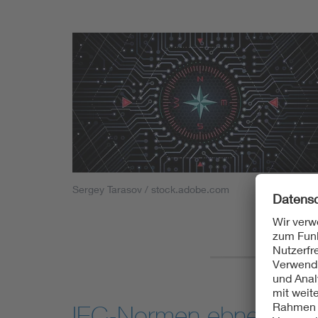
Sergey Tarasov / stock.adobe.com
IEC-Normen ebnen de