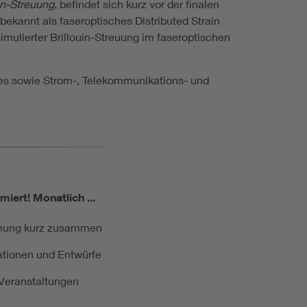
in-Streuung
, befindet sich kurz vor der finalen
ekannt als faseroptisches Distributed Strain
mulierter Brillouin-Streuung im faseroptischen
lines sowie Strom-, Telekommunikations- und
miert!
Monatlich ...
ormung kurz zusammen
kationen und Entwürfe
e Veranstaltungen