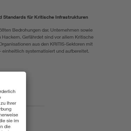
 Standards für Kritische Infrastrukturen
 größten Bedrohungen dar. Unternehmen sowie
 Hackern. Gefährdet sind vor allem Kritische
t Organisationen aus den KRITIS-Sektoren mit
inheitlich systematisiert und aufbereitet.