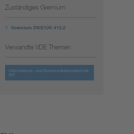
Niederspannungsrichtlinie
Zuständiges Gremium
Not- und Sicherheitsbeleuchtung
Gremium DKE/UK 412.2
Verwandte VDE Themen
Informations- und Kommunikationstechnik
IKT