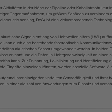
ktivitäten in der Nähe der Pipeline oder Kabelinfrastruktur in 
rtiger Gegenmaßnahmen, um größere Schäden zu verhindern oder
ted acoustic sensing, DAS) ist eine vielversprechende Technolo
kustische Signale entlang von Lichtwellenleitern (LWL) auffan
ine kann auch eine bestehende faseroptische Kommunikationsve
en verteilten akustischen Sensor umgewandelt werden. In beiden Fä
nisse erkennt und die Daten in Lichtgeschwindigkeit an einen e
n kann. Zur Erkennung, Lokalisierung und Identifizierung aku
bte Eingriffe hinweisen könnten, werden spezielle Software-A
fgrund ihrer einzigarten verteilten Sensorfähigkeit und ihrer 
en in einer Vielzahl von Anwendungen zum Einsatz und vers