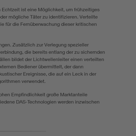
Echtzeit ist eine Möglichkeit, um frühzeitiges
 mögliche Täter zu identifizieren. Verteilte
gie für die Fernüberwachung dieser kritischen
gen. Zusätzlich zur Verlegung spezieller
rbindung, die bereits entlang der zu sichernden
llen bildet der Lichtwellenleiter einen verteilten
xternen Bediener übermittelt, der dann
stischer Ereignisse, die auf ein Leck in der
lgorithmen verwendet.
hohen Empfindlichkeit große Marktanteile
chiedene DAS-Technologien werden inzwischen