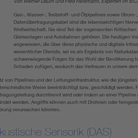
Von Werner Daum und Fred Heismann, Experten im IEC
Gas-, Wasser-, Treibstoff- und Ölpipelines sowie Strom
Datenübertragungskabel sind die lebenswichtigen Nerv
Weltwirtschaft. Sie sind Teil der sogenannten Kritischen 
Gleisanlagen und Autobahnen gehören. Die heutigen Vol
angewiesen, die über diese physische und digitale Infras
wesentlicher Dienste, sei es als Ergebnis von Naturkatas
schwerwiegende Folgen für das Wohl der Bevölkerung ha
Schaden zufügen, wodurch das Vertrauen in unsere demo
hutz von Pipelines und der Leitungsinfrastruktur, wie die jüng
terschiedliche Weise beeinträchtigt bzw. geschädigt werden. P
ragungsleitung durchtrennt wird oder indem an einer Pipeline 
ndet werden. Angriffe können auch mit Drohnen oder ferngest
örung verursachen könnten.
 akustische Sensorik (DAS)