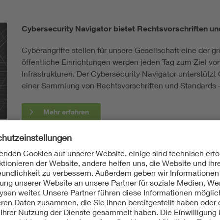
Cybersecurity Navigator bietet Rechtsvorschriften und
Cyberangriffe stellen für unsere Gesellschaft eine der
öffentliche Einrichtungen werden jeden Tag zum Ziel von
Infrastrukturen. Der Cybersecurity Navigator unterstütz
einer Sammlung von Rechtsvorschriften und Standards – e
Mehr erfahren
n Weg