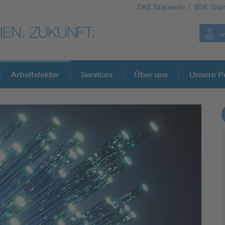
DKE Startseite
VDE Star
Arbeitsfelder
Services
Über uns
Unsere Po
DKE Fachinformationen im Kontext der No
Blitzschutz: DIN EN 62305 in der Übersicht
Circular Economy für mehr Ressourceneffizienz
Cybersecurity in der Industrieautomatisierung