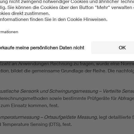
optische Systeme und aktive Komponenten
, entwickelt seit 2
und Gerätehersteller nutzen die Normen als Leitfaden, um die m
 einer Art und Weise festzulegen, die anerkannt ist. Sie unters
Systemen auf der Grundlage einheitlicher Verfahren. Außerdem
tützen den Einsatz von DAS in neuen sicherheitsrelevanten Ber
ierungen von Einzelsystemen vermeiden.
lzahl an Anwendungen Rechnung zu tragen, wurde eine Normenre
tion
, bildet die gemeinsame Grundlage der Reihe. Die nachfol
kustische Sensorik und Schwingungsmessung – Verteilte Senso
Berechnungsmethoden sowie bestimmte Prüfgeräte für Abfrages
 zum Einsatz kommen, fest.
Temperaturmessung – Ortsaufgelöste Messung
, legt detailliert
d Temperature Sensing (DTS), fest.