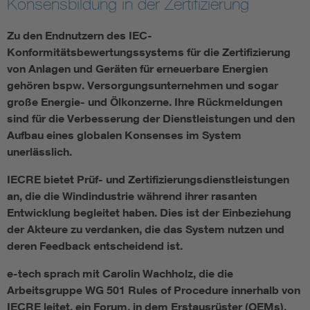
Konsensbildung in der Zertifizierung
Zu den Endnutzern des IEC-
Smart Cities
Konformitätsbewertungssystems für die Zertifizierung
DKE Fachinformationen im Kontext der Normung
von Anlagen und Geräten für erneuerbare Energien
gehören bspw. Versorgungsunternehmen und sogar
große Energie- und Ölkonzerne. Ihre Rückmeldungen
Blitzschutz: DIN EN 62305 in der Übersicht
Funk
sind für die Verbesserung der Dienstleistungen und den
Aufbau eines globalen Konsenses im System
Circular Economy für mehr Ressourceneffizienz
Gle
unerlässlich.
IECRE bietet Prüf- und Zertifizierungsdienstleistungen
Cybersecurity in der Industrieautomatisierung
Inst
an, die die Windindustrie während ihrer rasanten
Entwicklung begleitet haben. Dies ist der Einbeziehung
DIN VDE 0100 für sichere Elektroinstallationen
Nied
der Akteure zu verdanken, die das System nutzen und
deren Feedback entscheidend ist.
Elektrofachkraft (EFK)
Not-
e-tech sprach mit Carolin Wachholz, die die
Arbeitsgruppe WG 501 Rules of Procedure innerhalb von
IECRE leitet, ein Forum, in dem Erstausrüster (OEMs),