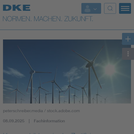
Top-Themen
VDE Fokusthemen
Digital Security
Energy
Health
Industry
peterschreiber.media / stock.adobe.com
Living
08.09.2025
Fachinformation
Mobility