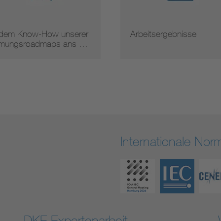
 dem Know-How unserer
Arbeitsergebnisse
mungsroadmaps ans …
Internationale No
DKE Expertenarbeit