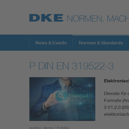
Top-Themen
News & Events
Normen & Standards
P DIN EN 319522-3
VDE Fokusthemen
Elektronisc
Digital Security
Dienste für 
Formate (An
Energy
3 V1.2.0 (20
elektronisch
Health
putilov_denis / Fotolia