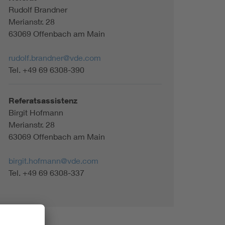
Rudolf Brandner
Merianstr. 28
63069 Offenbach am Main
rudolf.brandner@vde.com
Tel. +49 69 6308-390
Referatsassistenz
Birgit Hofmann
Merianstr. 28
63069 Offenbach am Main
birgit.hofmann@vde.com
Tel. +49 69 6308-337