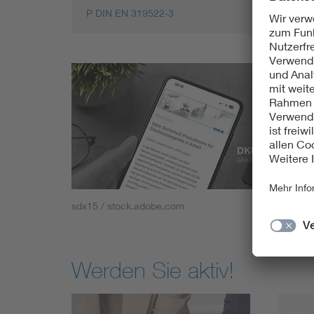
P DIN EN 319522-3
sdx15 / stock.adobe.com
Werden Sie aktiv!