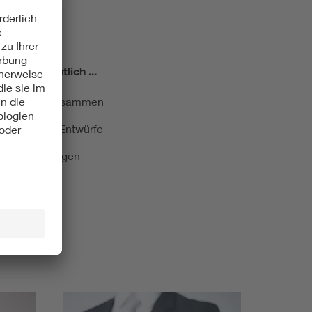
miert!
Monatlich ...
ormung kurz zusammen
kationen und Entwürfe
e Veranstaltungen