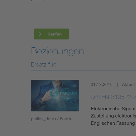
Industry
Living
Kaufen
Mobility
Beziehungen
Smart Cities
Ersatz für:
01.12.2018
Aktuell
DIN EN 319522-
Elektronische Signatu
Zustellung elektroni
putilov_denis / Fotolia
Englischen Fassung 