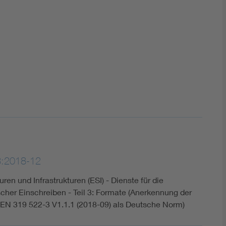
DIN VDE 0100 für sichere Elektroinstallationen
Elektrofachkraft (EFK)
3:2018-12
ren und Infrastrukturen (ESI) - Dienste für die
scher Einschreiben - Teil 3: Formate (Anerkennung der
EN 319 522-3 V1.1.1 (2018-09) als Deutsche Norm)