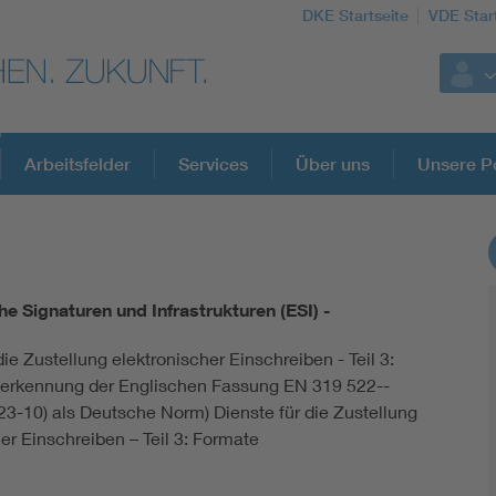
DKE Startseite
VDE Star
Arbeitsfelder
Services
Über uns
Unsere Po
DKE Fachinformationen im Kontext der No
he Signaturen und Infrastrukturen (ESI) -
Blitzschutz: DIN EN 62305 in der Übersicht
die Zustellung elektronischer Einschreiben - Teil 3:
erkennung der Englischen Fassung EN 319 522-­
Circular Economy für mehr Ressourceneffizienz
23-10) als Deutsche Norm) Dienste für die Zustellung
er Einschreiben – Teil 3: Formate
Cybersecurity in der Industrieautomatisierung