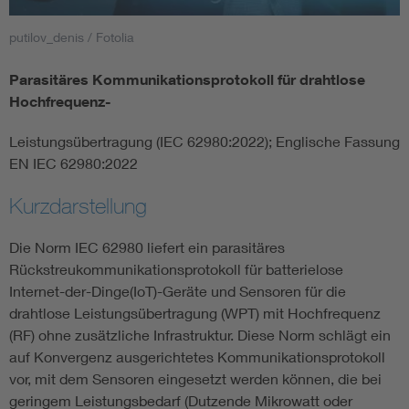
putilov_denis / Fotolia
Smart Cities
Parasitäres Kommunikationsprotokoll für drahtlose
DKE Fachinformationen im Kontext der Normung
Hochfrequenz-
Blitzschutz: DIN EN 62305 in der Übersicht
Funk
Leistungsübertragung (IEC 62980:2022); Englische Fassung
EN IEC 62980:2022
Circular Economy für mehr Ressourceneffizienz
Gle
Kurzdarstellung
Cybersecurity in der Industrieautomatisierung
Inst
Die Norm IEC 62980 liefert ein parasitäres
Rückstreukommunikationsprotokoll für batterielose
Internet-der-Dinge(IoT)-Geräte und Sensoren für die
DIN VDE 0100 für sichere Elektroinstallationen
Nied
drahtlose Leistungsübertragung (WPT) mit Hochfrequenz
(RF) ohne zusätzliche Infrastruktur. Diese Norm schlägt ein
Elektrofachkraft (EFK)
Not-
auf Konvergenz ausgerichtetes Kommunikationsprotokoll
vor, mit dem Sensoren eingesetzt werden können, die bei
geringem Leistungsbedarf (Dutzende Mikrowatt oder