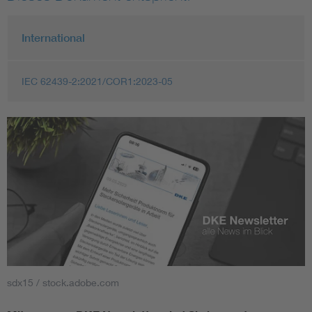
International
IEC 62439-2:2021/COR1:2023-05
sdx15 / stock.adobe.com