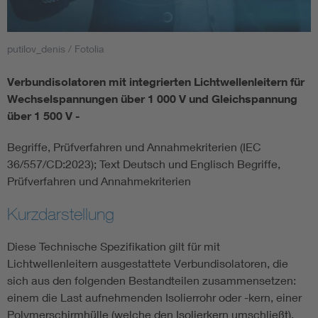
Smart Cities
putilov_denis / Fotolia
DKE Fachinformationen im Kontext der Normung
Verbundisolatoren mit integrierten Lichtwellenleitern für
Wechselspannungen über 1 000 V und Gleichspannung
Blitzschutz: DIN EN 62305 in der Übersicht
Funk
über 1 500 V -
Circular Economy für mehr Ressourceneffizienz
Gle
Begriffe, Prüfverfahren und Annahmekriterien (IEC
36/557/CD:2023); Text Deutsch und Englisch Begriffe,
Prüfverfahren und Annahmekriterien
Cybersecurity in der Industrieautomatisierung
Inst
Kurzdarstellung
DIN VDE 0100 für sichere Elektroinstallationen
Nied
Diese Technische Spezifikation gilt für mit
Lichtwellenleitern ausgestattete Verbundisolatoren, die
Elektrofachkraft (EFK)
Not-
sich aus den folgenden Bestandteilen zusammensetzen:
einem die Last aufnehmenden Isolierrohr oder -kern, einer
Polymerschirmhülle (welche den Isolierkern umschließt),