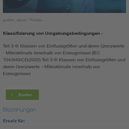
Smart Cities
putilov_denis / Fotolia
DKE Fachinformationen im Kontext der Normung
Klassifizierung von Umgebungsbedingungen -
Blitzschutz: DIN EN 62305 in der Übersicht
Funk
Teil 3-9: Klassen von Einflussgrößen und deren Grenzwerte
- Mikroklimate innerhalb von Erzeugnissen (IEC
Circular Economy für mehr Ressourceneffizienz
Gle
104/940/CD:2022) Teil 3-9: Klassen von Einflussgrößen und
deren Grenzwerte – Mikroklimate innerhalb von
Erzeugnissen
Cybersecurity in der Industrieautomatisierung
Inst
DIN VDE 0100 für sichere Elektroinstallationen
Nied
Kaufen
Elektrofachkraft (EFK)
Not-
Beziehungen
Ersatz für: