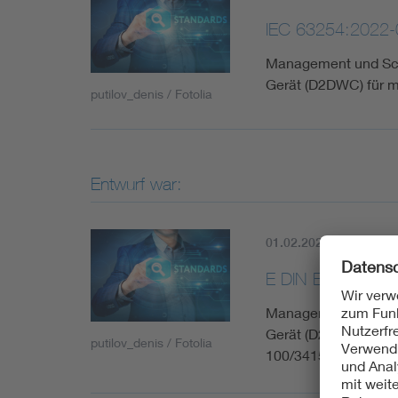
IEC 63254:2022-
Management und Schn
Gerät (D2DWC) für m
putilov_denis / Fotolia
Entwurf war:
01.02.2021
Histori
E DIN EN IEC 63
Management und Schn
Gerät (D2DWC) für m
putilov_denis / Fotolia
100/3415/CD:2020); 