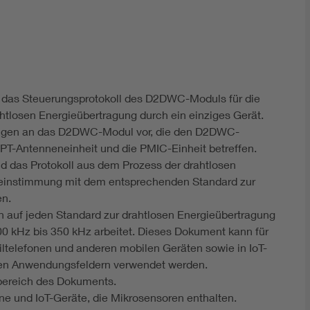
DIN VDE 0100 für sichere Elektroinstallationen
Elektrofachkraft (EFK)
d das Steuerungsprotokoll des D2DWC-Moduls für die
tlosen Energieübertragung durch ein einziges Gerät.
ngen an das D2DWC-Modul vor, die den D2DWC-
-Antenneneinheit und die PMIC-Einheit betreffen.
d das Protokoll aus dem Prozess der drahtlosen
reinstimmung mit dem entsprechenden Standard zur
en.
auf jeden Standard zur drahtlosen Energieübertragung
0 kHz bis 350 kHz arbeitet. Dieses Dokument kann für
iltelefonen und anderen mobilen Geräten sowie in IoT-
ten Anwendungsfeldern verwendet werden.
bereich des Dokuments.
e und IoT-Geräte, die Mikrosensoren enthalten.