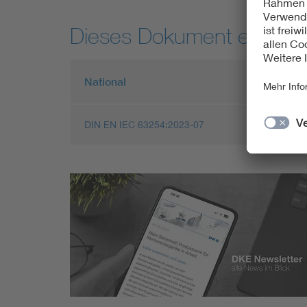
Dieses Dokument entspric
National
Europ
DIN EN IEC 63254:2023-07
EN IE