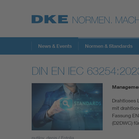
Top-Themen
News & Events
Normen & Standards
DIN EN IEC 63254:202
VDE Fokusthemen
Management
Digital Security
Drahtloses 
mit drahtlo
Energy
Fassung EN 
(D2DWC) für
Health
putilov_denis / Fotolia