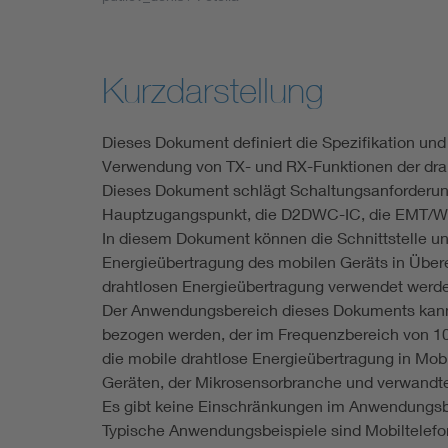
Industry
Living
Kurzdarstellung
Mobility
Dieses Dokument definiert die Spezifikation un
Verwendung von TX- und RX-Funktionen der drah
Smart Cities
Dieses Dokument schlägt Schaltungsanforderu
Hauptzugangspunkt, die D2DWC-IC, die EMT/WPT
In diesem Dokument können die Schnittstelle un
Energieübertragung des mobilen Geräts in Übe
drahtlosen Energieübertragung verwendet werd
Der Anwendungsbereich dieses Dokuments kann 
bezogen werden, der im Frequenzbereich von 10
die mobile drahtlose Energieübertragung in Mob
Geräten, der Mikrosensorbranche und verwand
Es gibt keine Einschränkungen im Anwendungs
Typische Anwendungsbeispiele sind Mobiltelefon