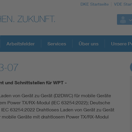
DKE Startseite
VDE Star
Arbeitsfelder
Services
Über uns
Unsere Po
3-07
DKE Fachinformationen im Kontext der No
 und Schnittstellen für WPT -
Blitzschutz: DIN EN 62305 in der Übersicht
Laden von Gerät zu Gerät (D2DWC) für mobile Geräte
sem Power TX/RX-Modul (IEC 63254:2022); Deutsche
Circular Economy für mehr Ressourceneffizienz
IEC 63254:2022 Drahtloses Laden von Gerät zu Gerät
 mobile Geräte mit drahtlosem Power TX/RX-Modul
Cybersecurity in der Industrieautomatisierung