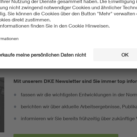
ht:
äisch
International
C 63254:2022-11
IEC 63254:2022-09
Mit unserem DKE Newsletter sind Sie immer top infor
fassen wir die wichtigsten Entwicklungen in der N
berichten wir über aktuelle Arbeitsergebnisse, Publi
informieren wir Sie bereits frühzeitig über zukünftig