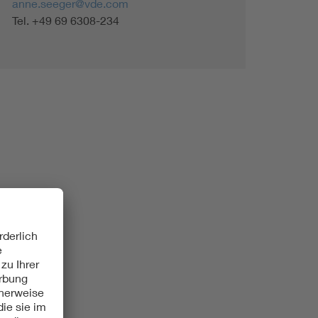
anne.seeger@vde.com
Tel. +49 69 6308-234