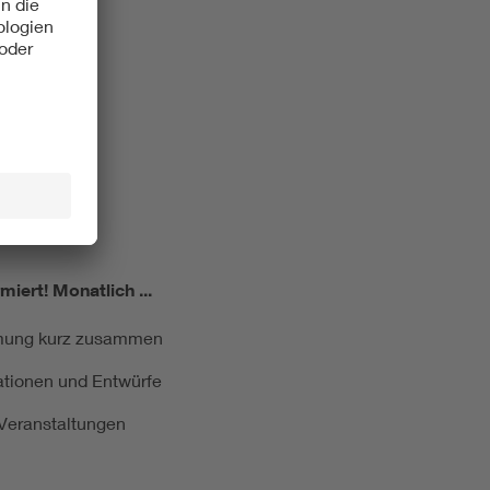
miert!
Monatlich ...
ormung kurz zusammen
kationen und Entwürfe
e Veranstaltungen