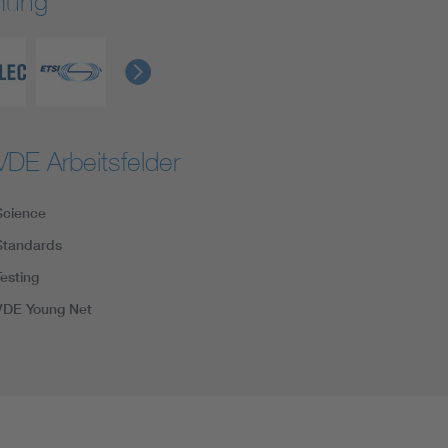
rmung
VDE Arbeitsfelder
Science
Standards
Testing
VDE Young Net