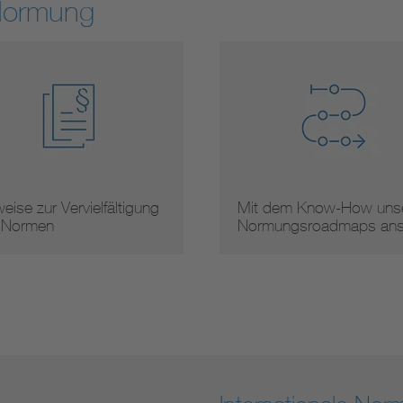
Normung
eise zur Vervielfältigung
Mit dem Know-How unse
 Normen
Normungsroadmaps an