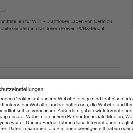
09
ittstellen für WPT - Drahtloses Laden von Gerät zu
obile Geräte mit drahtlosem Power TX/RX-Modul
sch
254:2021-02
ittstellen für WPT - Drahtloses Laden von Gerät zu
obile Geräte mit drahtlosem Power TX/RX-Modul (IEC
Text Deutsch und Englisch