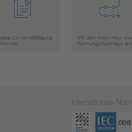
eise zur Vervielfältigung
Mit dem Know-How unse
 Normen
Normungsroadmaps an
Internationale No