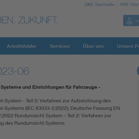
DKE Startseite
VDE Star
Arbeitsfelder
Services
Über uns
Unsere Po
023-06
DKE Fachinformationen im Kontext der No
Systeme und Einrichtungen für Fahrzeuge -
Blitzschutz: DIN EN 62305 in der Übersicht
-System - Teil 2: Verfahren zur Aufzeichnung des
t-Systems (IEC 63033-2:2022); Deutsche Fassung EN
Circular Economy für mehr Ressourceneffizienz
:2022 Rundumsicht System – Teil 2: Verfahren zur
ng des Rundumsicht Systems
Cybersecurity in der Industrieautomatisierung