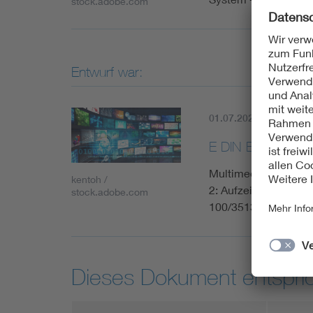
stock.adobe.com
Entwurf war:
01.07.2021
Histori
E DIN EN IEC 63
Multimediasysteme un
kentoh /
2: Aufzeichnungsver
stock.adobe.com
100/3513/CD:2020); 
Dieses Dokument entspric