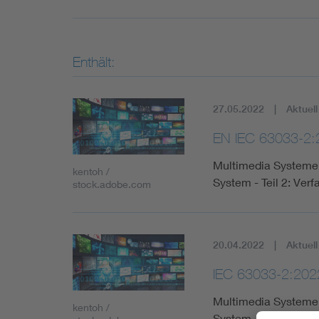
Enthält:
27.05.2022
Aktuell
EN IEC 63033-2:
Multimedia Systeme 
kentoh /
System - Teil 2: Ve
stock.adobe.com
20.04.2022
Aktuell
IEC 63033-2:202
Multimedia Systeme 
kentoh /
System - Teil 2: Ve