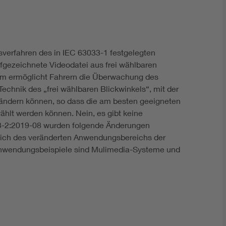
DIN VDE 0100 für sichere Elektroinstallationen
Elektrofachkraft (EFK)
sverfahren des in IEC 63033-1 festgelegten
fgezeichnete Videodatei aus frei wählbaren
em ermöglicht Fahrern die Überwachung des
echnik des „frei wählbaren Blickwinkels“, mit der
ändern können, so dass die am besten geeigneten
wählt werden können. Nein, es gibt keine
-2:2019-08 wurden folgende Änderungen
tlich des veränderten Anwendungsbereichs der
 Anwendungsbeispiele sind Mulimedia-Systeme und