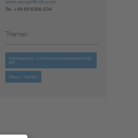
anne.seeger@vde.com
Tel. +49 69 6308-234
Themen
Informations- und Kommunikationstechnik
IKT
Haus + Garten