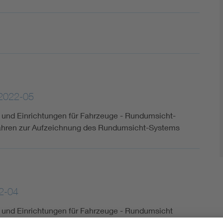
2022-05
und Einrichtungen für Fahrzeuge - Rundumsicht-
rfahren zur Aufzeichnung des Rundumsicht-Systems
2-04
und Einrichtungen für Fahrzeuge - Rundumsicht
rfahren zur Aufzeichnung des Rundumsicht Systems