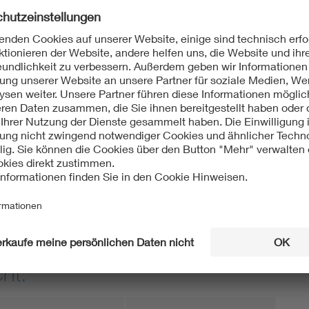
sch
033-2:2021-07
d -geräte für Fahrzeuge - Surround-Sichtsystem - Teil
fahren des Surround-Sichtsystems (IEC
Text Englisch
ht: