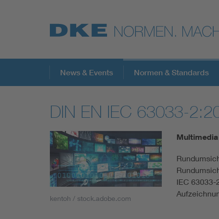
Top-Themen
News & Events
Normen & Standards
DIN EN IEC 63033-2:2
VDE Fokusthemen
Multimedia 
Digital Security
Rundumsicht
Rundumsich
Energy
IEC 63033-2
Aufzeichnu
kentoh / stock.adobe.com
Health