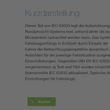
Industry
Kurzdarstellung
Living
Dieser Teil von IEC 63033 legt die Aufzeichnung
Rundumsicht-Systems fest, anhand derer die au
Mobility
Blickwinkeln betrachtet werden kann. Das Syst
Fahrzeugumfangs in Echtzeit durch Einsatz der T
Smart Cities
Fahrer die Betrachtungsperspektive dynamisch 
Ansichten für die jeweilige Fahrsituation ausge
Einschränkungen. Gegenüber DIN EN IEC 63033
vorgenommen: a) Text und Titel wurden hinsich
Normenreihe IEC 63033 aktualisiert. Typische
Einrichtungen für Fahrzeuge.
Kaufen