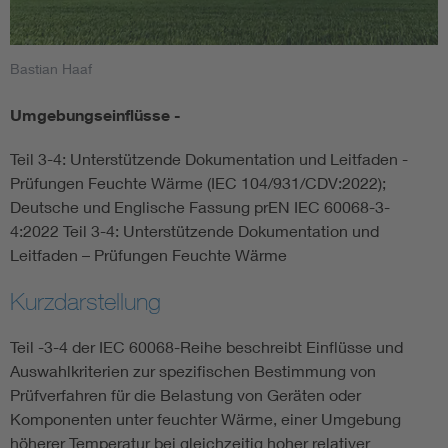
Smart Cities
Bastian Haaf
DKE Fachinformationen im Kontext der Normung
Umgebungseinflüsse -
Blitzschutz: DIN EN 62305 in der Übersicht
Funk
Teil 3-4: Unterstützende Dokumentation und Leitfaden -
Prüfungen Feuchte Wärme (IEC 104/931/CDV:2022);
Circular Economy für mehr Ressourceneffizienz
Gle
Deutsche und Englische Fassung prEN IEC 60068-3-
4:2022 Teil 3-4: Unterstützende Dokumentation und
Leitfaden – Prüfungen Feuchte Wärme
Cybersecurity in der Industrieautomatisierung
Inst
Kurzdarstellung
DIN VDE 0100 für sichere Elektroinstallationen
Nied
Teil -3-4 der IEC 60068-Reihe beschreibt Einflüsse und
Auswahlkriterien zur spezifischen Bestimmung von
Elektrofachkraft (EFK)
Not-
Prüfverfahren für die Belastung von Geräten oder
Komponenten unter feuchter Wärme, einer Umgebung
höherer Temperatur bei gleichzeitig hoher relativer