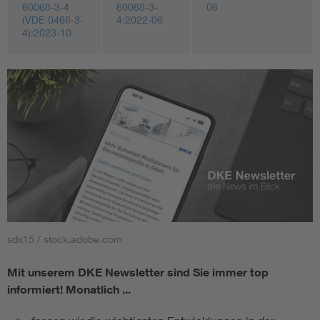
60068-3-4
60068-3-
06
(VDE 0468-3-
4:2022-06
4):2023-10
sdx15 / stock.adobe.com
Mit unserem DKE Newsletter sind Sie immer top
informiert!
Monatlich ...