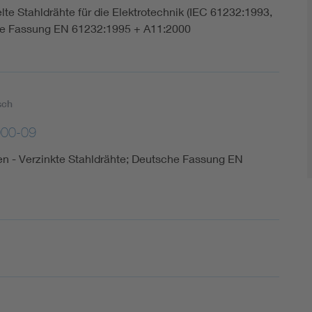
e Stahldrähte für die Elektrotechnik (IEC 61232:1993,
che Fassung EN 61232:1995 + A11:2000
sch
000-09
ngen - Verzinkte Stahldrähte; Deutsche Fassung EN