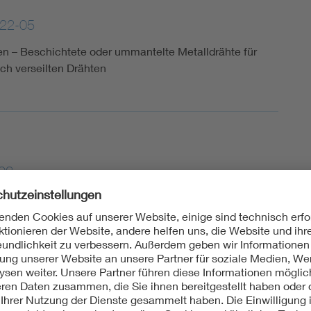
22-05
ngen – Beschichtete oder ummantelte Metalldrähte für
sch verseilten Drähten
03
ngen – Beschichtete oder ummantelte Metalldrähte für
sch verseilten Drähten