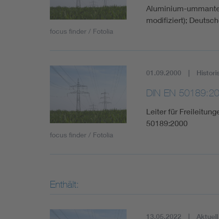
Aluminium-ummantelt
modifiziert); Deuts
focus finder / Fotolia
01.09.2000
Histori
DIN EN 50189:2
Leiter für Freileitu
50189:2000
focus finder / Fotolia
Enthält:
13.05.2022
Aktuell