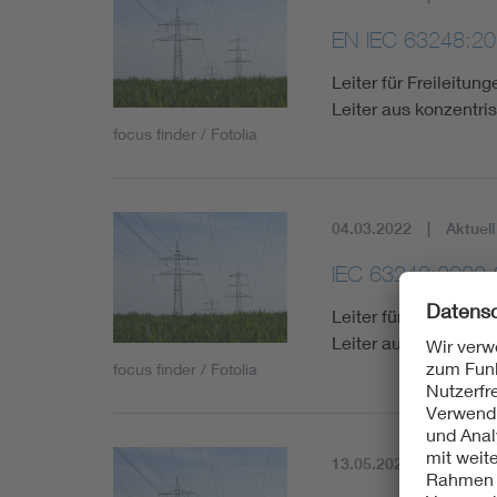
EN IEC 63248:20
Leiter für Freileitu
Leiter aus konzentri
focus finder / Fotolia
04.03.2022
Aktuell
IEC 63248:2022-
Leiter für Freileitu
Leiter aus konzentri
focus finder / Fotolia
13.05.2022
Aktuell