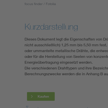
focus finder / Fotolia
Industry
Living
Kurzdarstellung
Mobility
Dieses Dokument legt die Eigenschaften von Dr
nicht ausschließlich) 1,25 mm bis 5,50 mm fest
Smart Cities
oder ummantelte metallische Drähte, die entweder
oder für die Herstellung von Seelen von konzentri
Energieübertragung eingesetzt werden.
Die verschiedenen Drahttypen und ihre Bezeichn
Berechnungszwecke werden die in Anhang B au
Kaufen