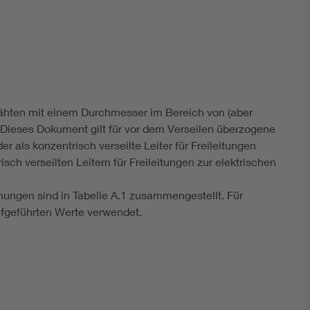
DIN VDE 0100 für sichere Elektroinstallationen
Elektrofachkraft (EFK)
ähten mit einem Durchmesser im Bereich von (aber
. Dieses Dokument gilt für vor dem Verseilen überzogene
 als konzentrisch verseilte Leiter für Freileitungen
sch verseilten Leitern für Freileitungen zur elektrischen
ungen sind in Tabelle A.1 zusammengestellt. Für
fgeführten Werte verwendet.