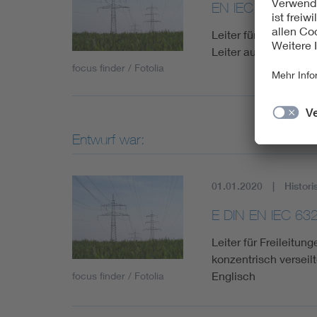
EN IEC 63248:2
Leiter für Freileitu
Leiter aus konzentri
focus finder / Fotolia
Entwurf war:
01.01.2020
Histori
E DIN EN IEC 63
Leiter für Freileitun
konzentrisch verseil
Englisch
focus finder / Fotolia