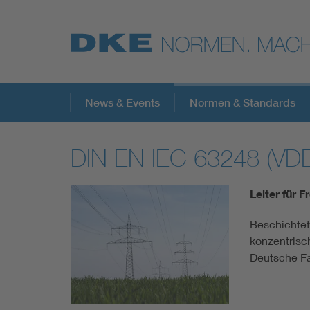
Top-Themen
News & Events
Normen & Standards
DIN EN IEC 63248 (VD
VDE Fokusthemen
Leiter für F
Digital Security
Beschichtet
konzentrisch
Energy
Deutsche F
Health