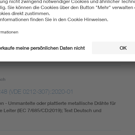
022/A11:2022-05
ngen - Beschichtete oder ummantelte Metalldrähte für
sch verseilten Drähten
sch
248 (VDE 0212-307):2020-01
gen - Ummantelte oder plattierte metallische Drähte für
te Leiter (IEC 7/685/CD:2019); Text Deutsch und