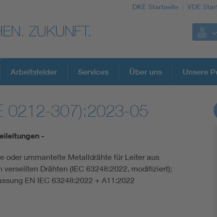
DKE Startseite
VDE Star
Arbeitsfelder
Services
Über uns
Unsere Po
E 0212-307):2023-05
DKE Fachinformationen im Kontext der No
reileitungen -
Blitzschutz: DIN EN 62305 in der Übersicht
e oder ummantelte Metalldrähte für Leiter aus
 verseilten Drähten (IEC 63248:2022, modifiziert);
Circular Economy für mehr Ressourceneffizienz
assung EN IEC 63248:2022 + A11:2022
Cybersecurity in der Industrieautomatisierung