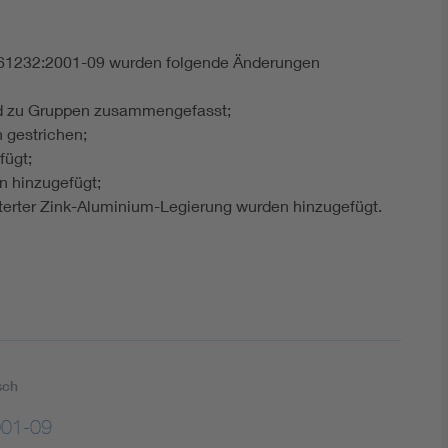
61232:2001-09 wurden folgende Änderungen
nd zu Gruppen zusammengefasst;
 gestrichen;
fügt;
 hinzugefügt;
iterter Zink-Aluminium-Legierung wurden hinzugefügt.
sch
001-09