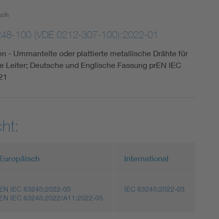
sch
248-100 (VDE 0212-307-100):2022-01
gen - Ummantelte oder plattierte metallische Drähte für
te Leiter; Deutsche und Englische Fassung prEN IEC
21
ht:
Europäisch
International
EN IEC 63248:2022-05
IEC 63248:2022-03
EN IEC 63248:2022/A11:2022-05