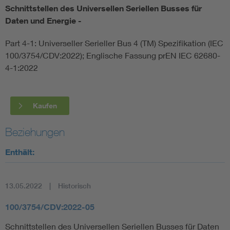
Schnittstellen des Universellen Seriellen Busses für
Daten und Energie -
Smart Cities
Part 4-1: Universeller Serieller Bus 4 (TM) Spezifikation (IEC
DKE Fachinformationen im Kontext der Normung
100/3754/CDV:2022); Englische Fassung prEN IEC 62680-
4-1:2022
Blitzschutz: DIN EN 62305 in der Übersicht
Funk
Circular Economy für mehr Ressourceneffizienz
Gle
Kaufen
Beziehungen
Cybersecurity in der Industrieautomatisierung
Inst
Enthält:
DIN VDE 0100 für sichere Elektroinstallationen
Nied
13.05.2022
Historisch
Elektrofachkraft (EFK)
Not-
100/3754/CDV:2022-05
Schnittstellen des Universellen Seriellen Busses für Daten