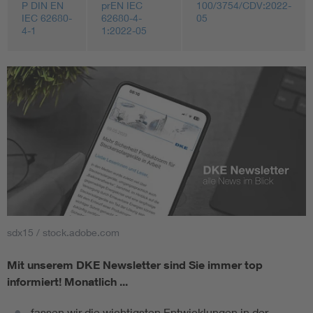
P DIN EN
prEN IEC
100/3754/CDV:2022-
IEC 62680-
62680-4-
05
4-1
1:2022-05
sdx15 / stock.adobe.com
Mit unserem DKE Newsletter sind Sie immer top
informiert!
Monatlich ...
fassen wir die wichtigsten Entwicklungen in der