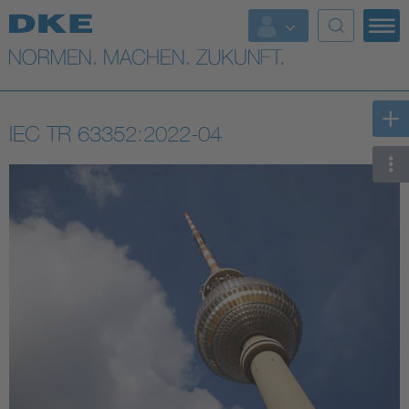
Top-Themen
VDE Fokusthemen
IEC TR 63352:2022-04
Digital Security
Energy
Health
Industry
Living
Mobility