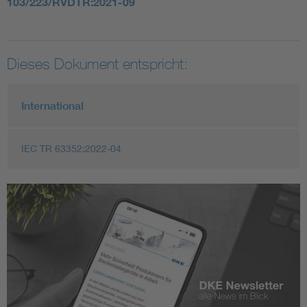
103/223/RVDTR:2021-09
Dieses Dokument entspricht:
International
IEC TR 63352:2022-04