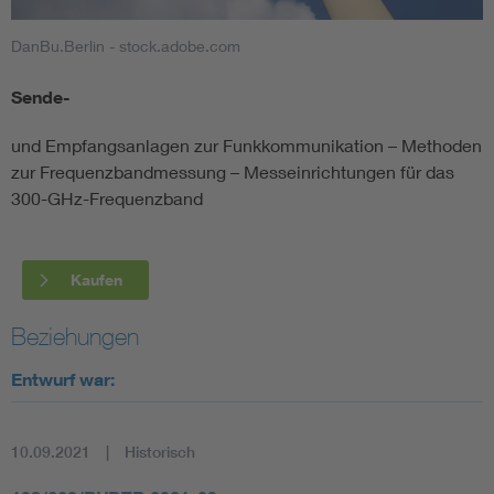
DanBu.Berlin - stock.adobe.com
Smart Cities
Sende-
DKE Fachinformationen im Kontext der Normung
und Empfangsanlagen zur Funkkommunikation – Methoden
Blitzschutz: DIN EN 62305 in der Übersicht
Funk
zur Frequenzbandmessung – Messeinrichtungen für das
300-GHz-Frequenzband
Circular Economy für mehr Ressourceneffizienz
Gle
Kaufen
Cybersecurity in der Industrieautomatisierung
Inst
Beziehungen
DIN VDE 0100 für sichere Elektroinstallationen
Nied
Entwurf war:
Elektrofachkraft (EFK)
Not-
10.09.2021
Historisch