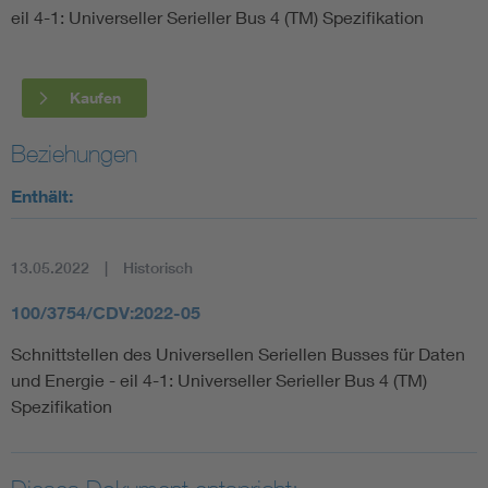
eil 4-1: Universeller Serieller Bus 4 (TM) Spezifikation
Smart Cities
Kaufen
DKE Fachinformationen im Kontext der Normung
Beziehungen
Blitzschutz: DIN EN 62305 in der Übersicht
Funk
Enthält:
Circular Economy für mehr Ressourceneffizienz
Gle
13.05.2022
Historisch
Cybersecurity in der Industrieautomatisierung
Inst
100/3754/CDV:2022-05
DIN VDE 0100 für sichere Elektroinstallationen
Nied
Schnittstellen des Universellen Seriellen Busses für Daten
und Energie - eil 4-1: Universeller Serieller Bus 4 (TM)
Spezifikation
Elektrofachkraft (EFK)
Not-