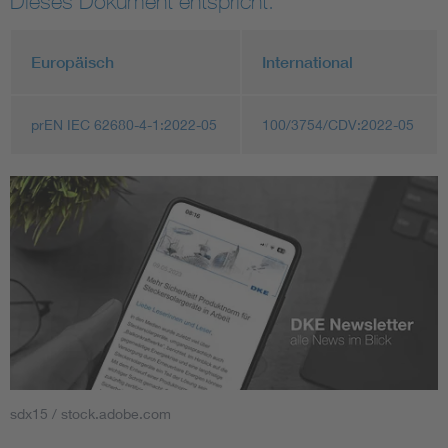
Dieses Dokument entspricht:
Europäisch
International
prEN IEC 62680-4-1:2022-05
100/3754/CDV:2022-05
sdx15 / stock.adobe.com