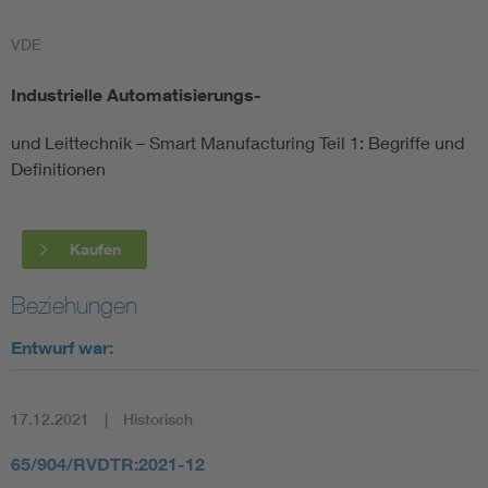
VDE
Smart Cities
Industrielle Automatisierungs-
DKE Fachinformationen im Kontext der Normung
und Leittechnik – Smart Manufacturing Teil 1: Begriffe und
Blitzschutz: DIN EN 62305 in der Übersicht
Funk
Definitionen
Circular Economy für mehr Ressourceneffizienz
Gle
Kaufen
Cybersecurity in der Industrieautomatisierung
Inst
Beziehungen
Entwurf war:
DIN VDE 0100 für sichere Elektroinstallationen
Nied
Elektrofachkraft (EFK)
Not-
17.12.2021
Historisch
65/904/RVDTR:2021-12