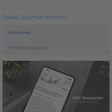
Dieses Dokument entspricht:
International
IEC TR 63283-1:2022-03