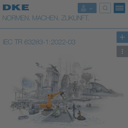
Top-Themen
VDE Fokusthemen
IEC TR 63283-1:2022-03
Digital Security
Energy
Health
Industry
Living
Mobility