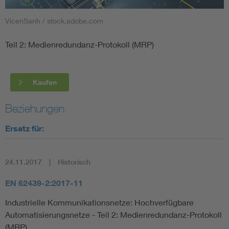
VicenSanh / stock.adobe.com
Smart Cities
Teil 2: Medienredundanz-Protokoll (MRP)
DKE Fachinformationen im Kontext der Normung
Blitzschutz: DIN EN 62305 in der Übersicht
Funk
Kaufen
Circular Economy für mehr Ressourceneffizienz
Gle
Beziehungen
Ersatz für:
Cybersecurity in der Industrieautomatisierung
Inst
24.11.2017
Historisch
DIN VDE 0100 für sichere Elektroinstallationen
Nied
EN 62439-2:2017-11
Elektrofachkraft (EFK)
Not-
Industrielle Kommunikationsnetze: Hochverfügbare
Automatisierungsnetze - Teil 2: Medienredundanz-Protokoll
(MRP)