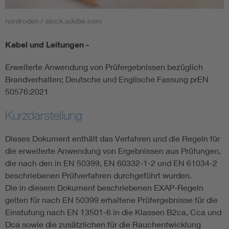
nordroden / stock.adobe.com
Smart Cities
Kabel und Leitungen -
DKE Fachinformationen im Kontext der Normung
Erweiterte Anwendung von Prüfergebnissen bezüglich
Blitzschutz: DIN EN 62305 in der Übersicht
Funk
Brandverhalten; Deutsche und Englische Fassung prEN
50576:2021
Circular Economy für mehr Ressourceneffizienz
Gle
Kurzdarstellung
Cybersecurity in der Industrieautomatisierung
Inst
Dieses Dokument enthält das Verfahren und die Regeln für
die erweiterte Anwendung von Ergebnissen aus Prüfungen,
die nach den in EN 50399, EN 60332-1-2 und EN 61034-2
DIN VDE 0100 für sichere Elektroinstallationen
Nied
beschriebenen Prüfverfahren durchgeführt wurden.
Die in diesem Dokument beschriebenen EXAP-Regeln
Elektrofachkraft (EFK)
Not-
gelten für nach EN 50399 erhaltene Prüfergebnisse für die
Einstufung nach EN 13501-6 in die Klassen B2ca, Cca und
Dca sowie die zusätzlichen für die Rauchentwicklung