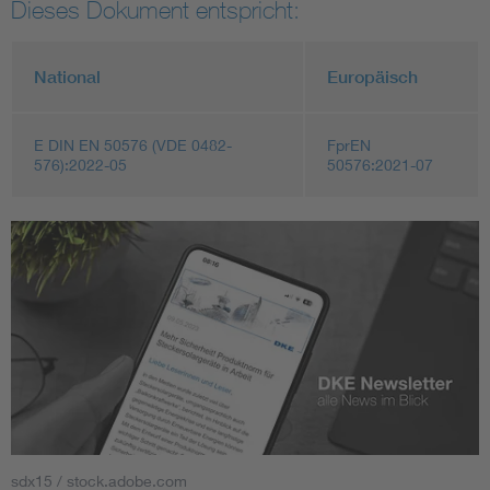
Dieses Dokument entspricht:
National
Europäisch
E DIN EN 50576 (VDE 0482-
FprEN
576):2022-05
50576:2021-07
sdx15 / stock.adobe.com