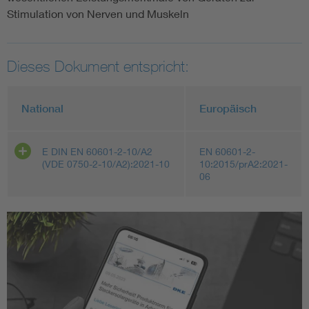
Stimulation von Nerven und Muskeln
Dieses Dokument entspricht:
National
Europäisch
E DIN EN 60601-2-10/A2
EN 60601-2-
(VDE 0750-2-10/A2):2021-10
10:2015/prA2:2021-
06