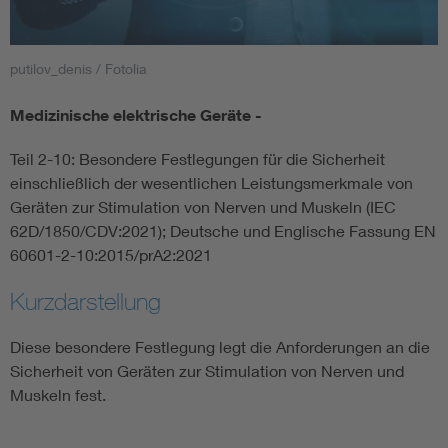
Smart Cities
putilov_denis / Fotolia
DKE Fachinformationen im Kontext der Normung
Medizinische elektrische Geräte -
Blitzschutz: DIN EN 62305 in der Übersicht
Funk
Teil 2-10: Besondere Festlegungen für die Sicherheit
einschließlich der wesentlichen Leistungsmerkmale von
Circular Economy für mehr Ressourceneffizienz
Gle
Geräten zur Stimulation von Nerven und Muskeln (IEC
62D/1850/CDV:2021); Deutsche und Englische Fassung EN
60601-2-10:2015/prA2:2021
Cybersecurity in der Industrieautomatisierung
Inst
Kurzdarstellung
DIN VDE 0100 für sichere Elektroinstallationen
Nied
Diese besondere Festlegung legt die Anforderungen an die
Sicherheit von Geräten zur Stimulation von Nerven und
Elektrofachkraft (EFK)
Not-
Muskeln fest.