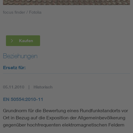
focus finder / Fotolia
Smart Cities
DKE Fachinformationen im Kontext der Normung
Kaufen
Blitzschutz: DIN EN 62305 in der Übersicht
Funk
Beziehungen
Circular Economy für mehr Ressourceneffizienz
Gle
Ersatz für:
Cybersecurity in der Industrieautomatisierung
Inst
05.11.2010
Historisch
DIN VDE 0100 für sichere Elektroinstallationen
Nied
EN 50554:2010-11
Grundnorm für die Bewertung eines Rundfunkstandorts vor
Elektrofachkraft (EFK)
Not-
Ort in Bezug auf die Exposition der Allgemeinbevölkerung
gegenüber hochfrequenten elektromagnetischen Feldern