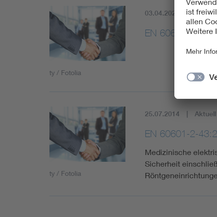
03.04.2020
Aktuell
EN 60601-2-43:
ty / Fotolia
25.07.2014
Aktuell
EN 60601-2-43:
Medizinische elektri
Sicherheit einschli
ty / Fotolia
Röntgeneinrichtungen