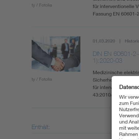
ty / Fotolia
für interventionelle
Fassung EN 60601-2
01.03.2020
Histori
DIN EN 60601-2-4
1):2020-03
Medizinische elektri
ty / Fotolia
Sicherheit und wese
für interventionelle
43:2010/AC:2014
Enthält: