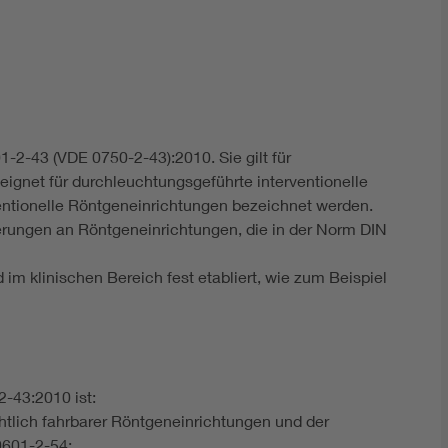
DIN VDE 0100 für sichere Elektroinstallationen
Elektrofachkraft (EFK)
-2-43 (VDE 0750-2-43):2010. Sie gilt für
eignet für durchleuchtungsgeführte interventionelle
ventionelle Röntgeneinrichtungen bezeichnet werden.
erungen an Röntgeneinrichtungen, die in der Norm DIN
 im klinischen Bereich fest etabliert, wie zum Beispiel
-43:2010 ist:
tlich fahrbarer Röntgeneinrichtungen und der
0601-2-54;