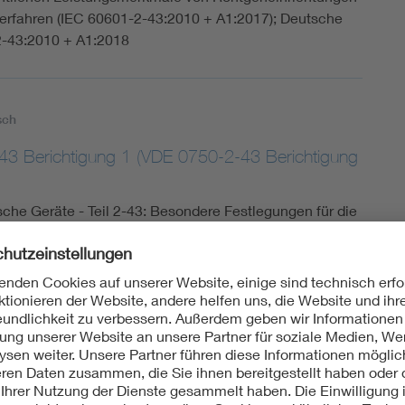
 Verfahren (IEC 60601-2-43:2010 + A1:2017); Deutsche
-43:2010 + A1:2018
sch
3 Berichtigung 1 (VDE 0750-2-43 Berichtigung
sche Geräte - Teil 2-43: Besondere Festlegungen für die
ntlichen Leistungsmerkmale von Röntgeneinrichtungen
 Verfahren; Deutsche Fassung EN 60601-2-