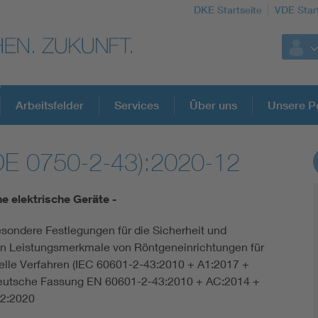
DKE Startseite
VDE Star
Arbeitsfelder
Services
Über uns
Unsere Po
DE 0750-2-43):2020-12
DKE Fachinformationen im Kontext der No
e elektrische Geräte -
Blitzschutz: DIN EN 62305 in der Übersicht
esondere Festlegungen für die Sicherheit und
n Leistungsmerkmale von Röntgeneinrichtungen für
Circular Economy für mehr Ressourceneffizienz
nelle Verfahren (IEC 60601-2-43:2010 + A1:2017 +
Deutsche Fassung EN 60601-2-43:2010 + AC:2014 +
Cybersecurity in der Industrieautomatisierung
A2:2020