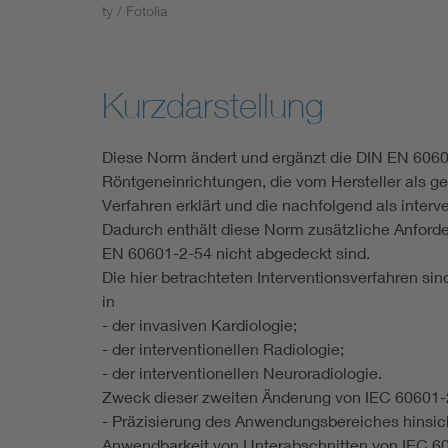
ty / Fotolia
Industry
Living
Kurzdarstellung
Mobility
Diese Norm ändert und ergänzt die DIN EN 60601
Röntgeneinrichtungen, die vom Hersteller als ge
Smart Cities
Verfahren erklärt und die nachfolgend als inter
Dadurch enthält diese Norm zusätzliche Anford
EN 60601-2-54 nicht abgedeckt sind.
Die hier betrachteten Interventionsverfahren sind
in
- der invasiven Kardiologie;
- der interventionellen Radiologie;
- der interventionellen Neuroradiologie.
Zweck dieser zweiten Änderung von IEC 60601-2
- Präzisierung des Anwendungsbereiches hinsich
Anwendbarkeit von Unterabschnitten von IEC 6