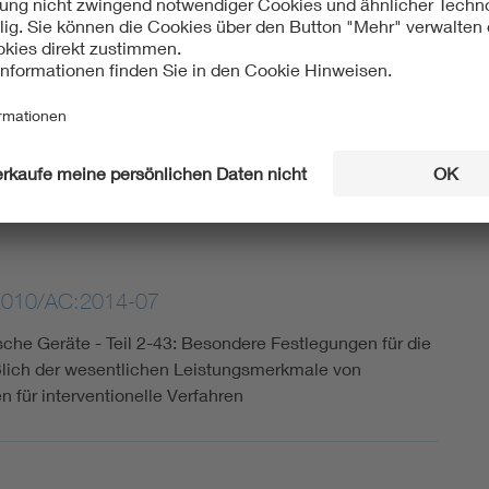
2010/A2:2020-04
2010/AC:2014-07
sche Geräte - Teil 2-43: Besondere Festlegungen für die
eßlich der wesentlichen Leistungsmerkmale von
 für interventionelle Verfahren