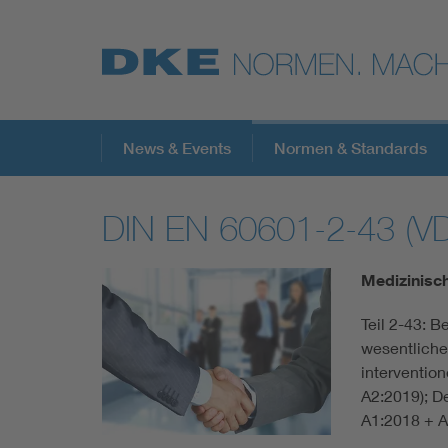
Top-Themen
News & Events
Normen & Standards
DIN EN 60601-2-43 (V
VDE Fokusthemen
Medizinisch
Digital Security
Teil 2-43: B
wesentliche
Energy
interventio
A2:2019); 
Health
A1:2018 + 