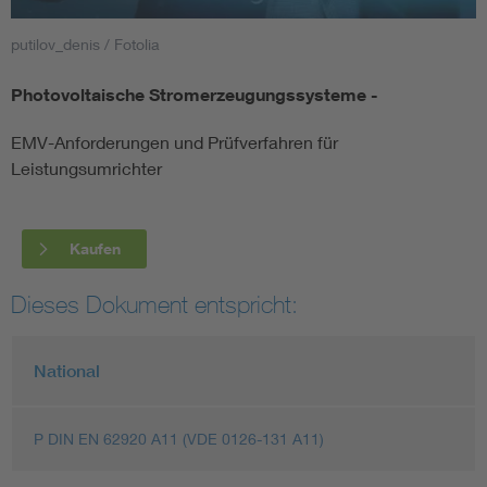
putilov_denis / Fotolia
Smart Cities
Photovoltaische Stromerzeugungssysteme -
DKE Fachinformationen im Kontext der Normung
EMV-Anforderungen und Prüfverfahren für
Blitzschutz: DIN EN 62305 in der Übersicht
Funk
Leistungsumrichter
Circular Economy für mehr Ressourceneffizienz
Gle
Kaufen
Cybersecurity in der Industrieautomatisierung
Inst
Dieses Dokument entspricht:
DIN VDE 0100 für sichere Elektroinstallationen
Nied
National
Elektrofachkraft (EFK)
Not-
P DIN EN 62920 A11 (VDE 0126-131 A11)