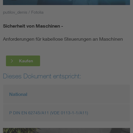
putilov_denis / Fotolia
Smart Cities
Sicherheit von Maschinen -
DKE Fachinformationen im Kontext der Normung
Anforderungen für kabellose Steuerungen an Maschinen
Blitzschutz: DIN EN 62305 in der Übersicht
Funk
Circular Economy für mehr Ressourceneffizienz
Gle
Kaufen
Dieses Dokument entspricht:
Cybersecurity in der Industrieautomatisierung
Inst
National
DIN VDE 0100 für sichere Elektroinstallationen
Nied
Elektrofachkraft (EFK)
Not-
P DIN EN 62745/A11 (VDE 0113-1-1/A11)