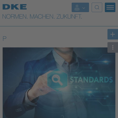
Top-Themen
VDE Fokusthemen
P
Digital Security
Energy
Health
Industry
Living
Mobility