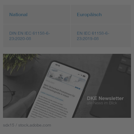
National
Europäisch
DIN EN IEC 61158-6-
EN IEC 61158-6-
23:2020-08
23:2019-08
sdx15 / stock.adobe.com