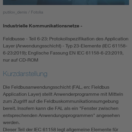
putilov_denis / Fotolia
Smart Cities
Industrielle Kommunikationsnetze -
DKE Fachinformationen im Kontext der Normung
Feldbusse - Teil 6-23: Protokollspezifikation des Application
Blitzschutz: DIN EN 62305 in der Übersicht
Funk
Layer (Anwendungsschicht) - Typ 23-Elemente (IEC 61158-
6-23:2019); Englische Fassung EN IEC 61158-6-23:2019,
nur auf CD-ROM
Circular Economy für mehr Ressourceneffizienz
Gle
Kurzdarstellung
Cybersecurity in der Industrieautomatisierung
Inst
Die Feldbusanwendungsschicht (FAL, en: Fieldbus
Application Layer) stellt Anwenderprogramme mit Mitteln
DIN VDE 0100 für sichere Elektroinstallationen
Nied
zum Zugriff auf die Feldbuskommunikationsumgebung
bereit. Insofern kann die FAL als ein "Fenster zwischen
Elektrofachkraft (EFK)
Not-
entsprechenden Anwendungsprogrammen" angesehen
werden.
Dieser Teil der IEC 61158 legt allgemeine Elemente für