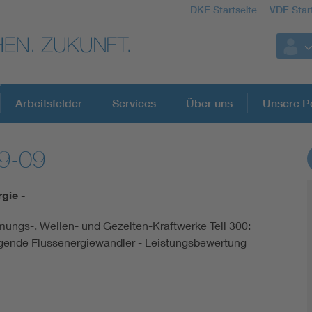
DKE Startseite
VDE Star
Arbeitsfelder
Services
Über uns
Unsere Po
9-09
DKE Fachinformationen im Kontext der No
gie -
Blitzschutz: DIN EN 62305 in der Übersicht
ungs-, Wellen- und Gezeiten-Kraftwerke Teil 300:
ende Flussenergiewandler - Leistungsbewertung
Circular Economy für mehr Ressourceneffizienz
Cybersecurity in der Industrieautomatisierung