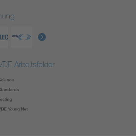
rmung
VDE Arbeitsfelder
Science
Standards
Testing
VDE Young Net