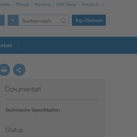
tseite
Presse
Karriere
VDE Shop
Deutsch
Top-Themen
rtale
rmung
Dokumentart
Funktionale Sicherheit schützt den Menschen
Gleichstromanwendungen im Wachstum
Technische Spezifikation
Installation und Betrieb von Mini-PV-Anlagen
Status