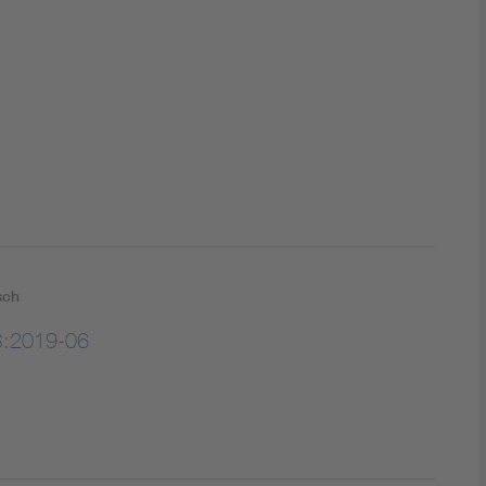
DIN VDE 0100 für sichere Elektroinstallationen
Elektrofachkraft (EFK)
sch
:2019-06