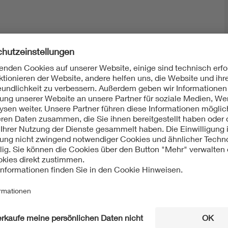
Mit unserem DKE Newsletter sind Sie immer top infor
fassen wir die wichtigsten Entwicklungen in der N
berichten wir über aktuelle Arbeitsergebnisse, Publi
informieren wir Sie bereits frühzeitig über zukünftig