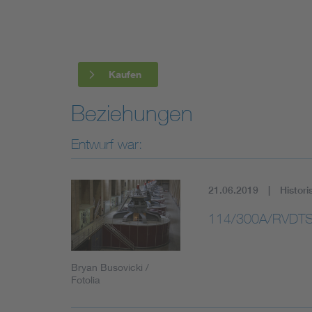
Industry
Living
Kaufen
Mobility
Beziehungen
Smart Cities
Entwurf war:
21.06.2019
Histori
114/300A/RVDTS
Bryan Busovicki /
Fotolia