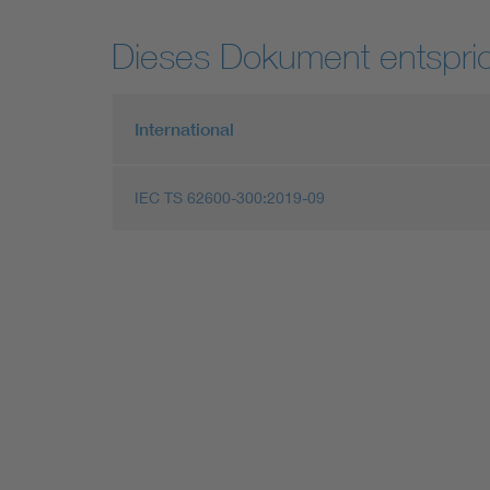
Dieses Dokument entspric
International
IEC TS 62600-300:2019-09