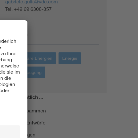
gabriele.gulis@vde.com
Tel. +49 69 6308-357
Themen
Erneuerbare Energien
Energie
Stromerzeugung
miert!
Monatlich ...
ormung kurz zusammen
kationen und Entwürfe
e Veranstaltungen