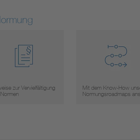
Normung
eise zur Vervielfältigung
Mit dem Know-How unse
 Normen
Normungsroadmaps an