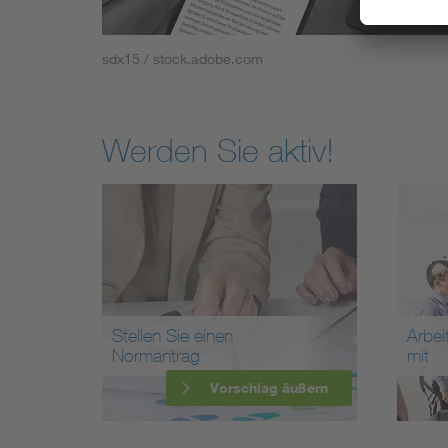
sdx15 / stock.adobe.com
Werden Sie aktiv!
Stellen Sie einen
Arbei
Normantrag
mit
Vorschlag äußern