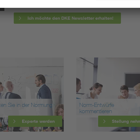
Ich möchte den DKE Newsletter erhalten!
ten Sie in der Normung
Norm-Entwürfe
kommentieren
Experte werden
Stellung neh